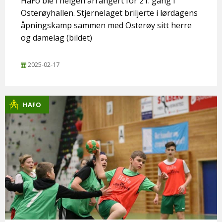
HaFo ble i helgen arrangert for 21. gang i
Osterøyhallen. Stjernelaget briljerte i lørdagens
åpningskamp sammen med Osterøy sitt herre
og damelag (bildet)
2025-02-17
HAFO