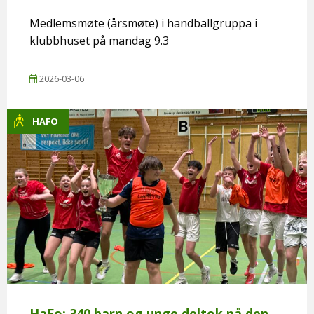
Medlemsmøte (årsmøte) i handballgruppa i
klubbhuset på mandag 9.3
2026-03-06
HAFO
HaFo: 340 barn og unge deltok på den