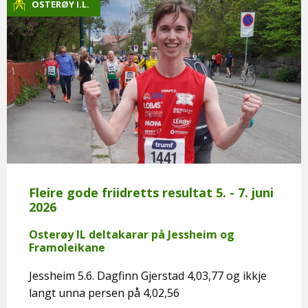
OSTERØY I.L.
Fleire gode friidretts resultat 5. - 7. juni
2026
Osterøy IL deltakarar på Jessheim og
Framoleikane
Jessheim 5.6. Dagfinn Gjerstad 4,03,77 og ikkje
langt unna persen på 4,02,56