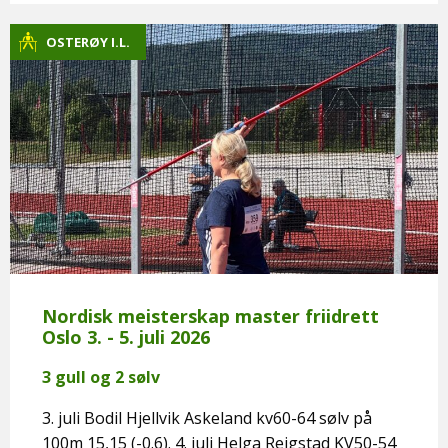
OSTERØY I.L.
Nordisk meisterskap master friidrett
Oslo 3. - 5. juli 2026
3 gull og 2 sølv
3. juli Bodil Hjellvik Askeland kv60-64 sølv på
100m 15,15 (-0.6). 4. juli Helga Reigstad KV50-54