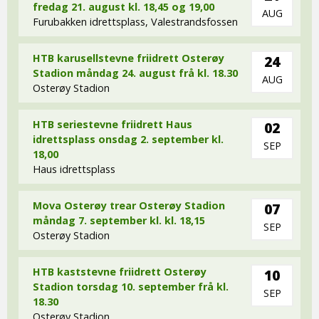
fredag 21. august kl. 18,45 og 19,00
AUG
Furubakken idrettsplass, Valestrandsfossen
HTB karusellstevne friidrett Osterøy
24
Stadion måndag 24. august frå kl. 18.30
AUG
Osterøy Stadion
HTB seriestevne friidrett Haus
02
idrettsplass onsdag 2. september kl.
SEP
18,00
Haus idrettsplass
Mova Osterøy trear Osterøy Stadion
07
måndag 7. september kl. kl. 18,15
SEP
Osterøy Stadion
HTB kaststevne friidrett Osterøy
10
Stadion torsdag 10. september frå kl.
SEP
18.30
Osterøy Stadion