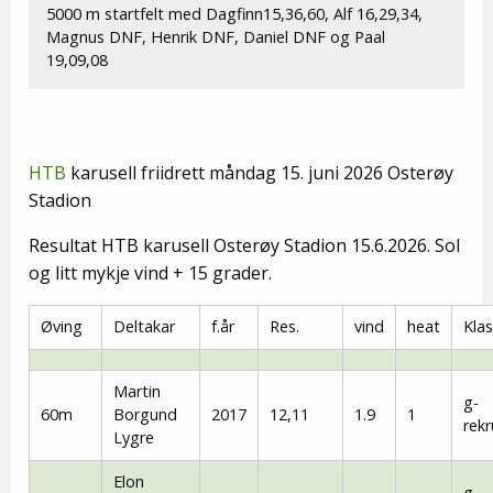
5000 m startfelt med Dagfinn15,36,60, Alf 16,29,34,
Magnus DNF, Henrik DNF, Daniel DNF og Paal
19,09,08
HTB
karusell friidrett måndag 15. juni 2026 Osterøy
Stadion
Resultat HTB karusell Osterøy Stadion 15.6.2026. Sol
og litt mykje vind + 15 grader.
Øving
Deltakar
f.år
Res.
vind
heat
Kla
Martin
g-
60m
Borgund
2017
12,11
1.9
1
rekr
Lygre
Elon
g-