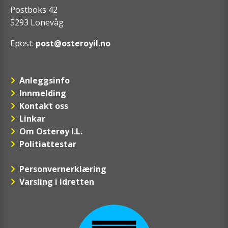
Postboks 42
5293 Lonevåg
Epost:
post@osteroyil.no
Anleggsinfo
Innmelding
Kontakt oss
Linkar
Om Osterøy I.L.
Politiattestar
Personvernerklæring
Varsling i idretten