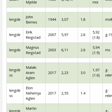
Mjelde
mix
John
lengde
1944
3,07
1.8
mv8
Bernes
Eirik
5,92
lengde
2007
5,97
2.6
g-1
Reigstad
(1.8)
Magnus
5,94
lengde
2003
6,11
2.6
ms
Reigstad
(1.9)
Malaki
lengde
1,97
g-
Aram
2017
2,23
3.0
ss
(1.6)
rekr
Aglen
Elon
lengde
g-
Nehemja
2017
2,55
1.4
ss
rekr
Aglen
Martin
lengde
g-