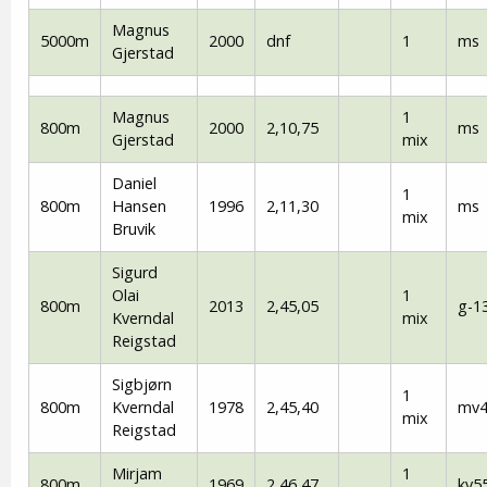
Magnus
5000m
2000
dnf
1
ms
Gjerstad
Magnus
1
800m
2000
2,10,75
ms
Gjerstad
mix
Daniel
1
800m
Hansen
1996
2,11,30
ms
mix
Bruvik
Sigurd
Olai
1
800m
2013
2,45,05
g-1
Kverndal
mix
Reigstad
Sigbjørn
1
800m
Kverndal
1978
2,45,40
mv4
mix
Reigstad
Mirjam
1
800m
1969
2,46,47
kv5