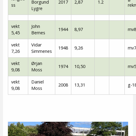
Borgund
2017
2,87
1.2
ss
rekr
Lygre
vekt
John
1944
8,97
mv8
5,45
Bernes
vekt
Vidar
1948
9,26
mv7
7,26
Simmenes
vekt
Ørjan
1974
10,50
mv5
9,08
Moss
vekt
Daniel
2008
13,31
g-1
9,08
Moss