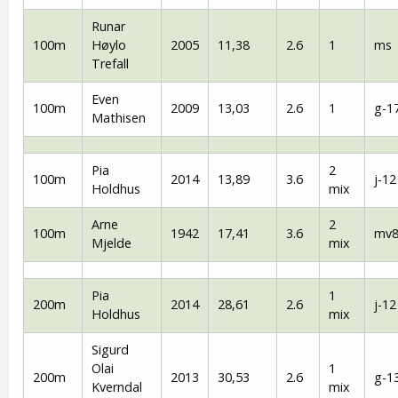
Runar
100m
Høylo
2005
11,38
2.6
1
ms
Trefall
Even
100m
2009
13,03
2.6
1
g-1
Mathisen
Pia
2
100m
2014
13,89
3.6
j-12
Holdhus
mix
Arne
2
100m
1942
17,41
3.6
mv8
Mjelde
mix
Pia
1
200m
2014
28,61
2.6
j-12
Holdhus
mix
Sigurd
Olai
1
200m
2013
30,53
2.6
g-1
Kverndal
mix