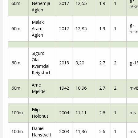
60m
Nehemja
2017
12,55
1.9
1
rekr
Aglen
Malaki
g-
60m
Aram
2017
12,85
1.9
1
rekr
Aglen
Sigurd
Olai
60m
2013
9,20
2.7
2
g-1
Kverndal
Reigstad
Arne
60m
1942
10,96
2.7
2
mv8
Mjelde
Filip
100m
2004
11,11
2.6
1
ms
Holdhus
Daniel
100m
2003
11,36
2.6
1
ms
Hanstveit