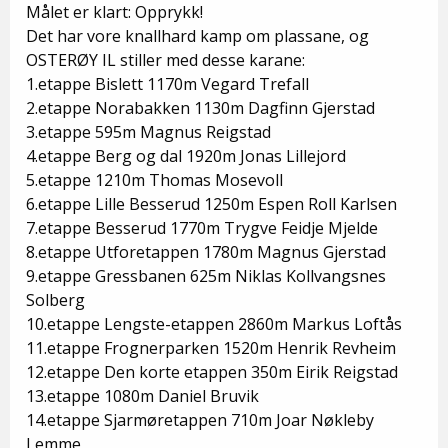
Målet er klart: Opprykk!
Det har vore knallhard kamp om plassane, og
OSTERØY IL stiller med desse karane:
1.etappe Bislett 1170m Vegard Trefall
2.etappe Norabakken 1130m Dagfinn Gjerstad
3.etappe 595m Magnus Reigstad
4.etappe Berg og dal 1920m Jonas Lillejord
5.etappe 1210m Thomas Mosevoll
6.etappe Lille Besserud 1250m Espen Roll Karlsen
7.etappe Besserud 1770m Trygve Feidje Mjelde
8.etappe Utforetappen 1780m Magnus Gjerstad
9.etappe Gressbanen 625m Niklas Kollvangsnes
Solberg
10.etappe Lengste-etappen 2860m Markus Loftås
11.etappe Frognerparken 1520m Henrik Revheim
12.etappe Den korte etappen 350m Eirik Reigstad
13.etappe 1080m Daniel Bruvik
14.etappe Sjarmøretappen 710m Joar Nøkleby
Lemme