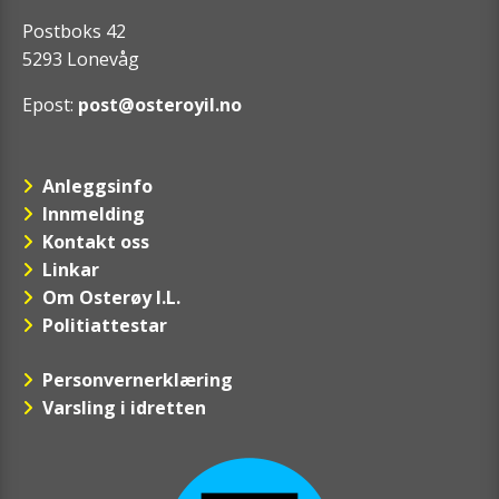
Postboks 42
5293 Lonevåg
Epost:
post@osteroyil.no
Anleggsinfo
Innmelding
Kontakt oss
Linkar
Om Osterøy I.L.
Politiattestar
Personvernerklæring
Varsling i idretten