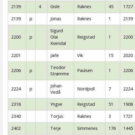
2139
4
Gisle
Raknes
45
1727
2139
p
Jonas
Raknes
1
2139
Sigurd
2200
p
Olai
Reigstad
1
2200
Kvendal
2201
Jarle
Vik
15
2020
Teodor
2206
p
Paulsen
1
2206
Strømme
Johan
2224
p
Nordpoll
7
2224
Vedå
2318
Yngve
Reigstad
51
1908
2340
Torjus
Raknes
3
1721
2402
Terje
Simmenes
176
1445