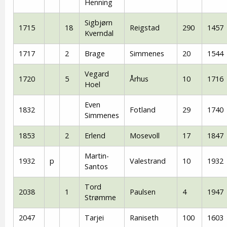
Henning
Sigbjørn
1715
18
Reigstad
290
1457
Kverndal
1717
2
Brage
Simmenes
20
1544
Vegard
1720
5
Århus
10
1716
Hoel
Even
1832
Fotland
29
1740
Simmenes
1853
2
Erlend
Mosevoll
17
1847
Martin-
1932
p
Valestrand
10
1932
Santos
Tord
2038
1
Paulsen
4
1947
Strømme
2047
Tarjei
Raniseth
100
1603