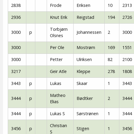
2838
Frode
Eriksen
10
2313
2936
Knut Erik
Reigstad
194
2726
Torbjørn
3000
p
Johannessen
2
3000
Olsnes
3000
Per Ole
Mostrøm
169
1551
3000
Petter
Ulriksen
82
2100
3217
Geir Atle
Kleppe
278
1808
3443
p
Lukas
Skaar
1
3443
Matheo
3444
p
Bødtker
2
3444
Elias
3444
p
Lukas S
Sørstrønen
1
3444
Christian
3456
p
Stigen
1
3456
S