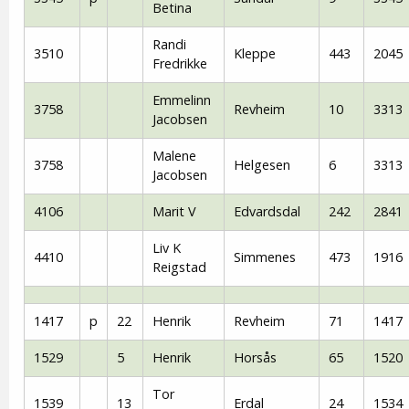
Betina
Randi
3510
Kleppe
443
2045
Fredrikke
Emmelinn
3758
Revheim
10
3313
Jacobsen
Malene
3758
Helgesen
6
3313
Jacobsen
4106
Marit V
Edvardsdal
242
2841
Liv K
4410
Simmenes
473
1916
Reigstad
1417
p
22
Henrik
Revheim
71
1417
1529
5
Henrik
Horsås
65
1520
Tor
1539
13
Erdal
24
1534