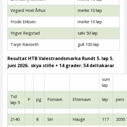
Vegard Hoel Århus
merke 10 løp
Frode Eriksen
merke 10 løp
Yngve Reigstad
sølv 50 løp
Tarjei Raniseth
gull 100 løp
Resultat HTB Valestrandsmarka Rundt 5. løp 5.
juni 2026. skya stille + 14 grader. 54 deltakarar
sum
løp
Tid
P
pg
Fornavn
Etternavn
løp
pers
løp 5
2140
8
Siri
Hauge
117
2050