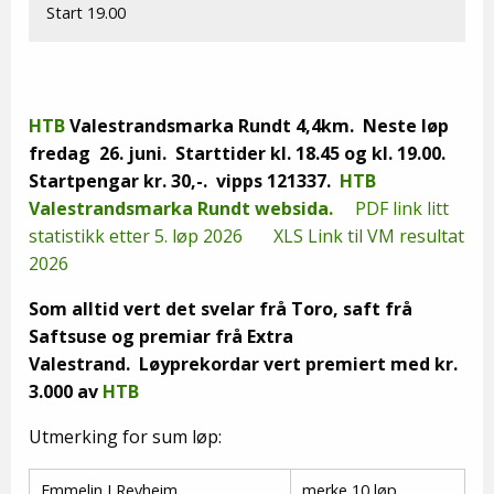
Start 19.00
HTB
Valestrandsmarka Rundt 4,4km. Neste løp
fredag 26. juni. Starttider kl. 18.45 og kl. 19.00.
Startpengar kr. 30,-. vipps 121337.
HTB
Valestrandsmarka Rundt websida.
PDF link litt
statistikk etter 5. løp 2026
XLS Link til VM resultat
2026
Som alltid vert det svelar frå Toro, saft frå
Saftsuse og premiar frå Extra
Valestrand.
Løyprekordar vert premiert med kr.
3.000 av
HTB
Utmerking for sum løp:
Emmelin J Revheim
merke 10 løp