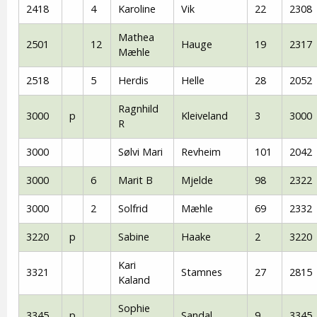
2418
4
Karoline
Vik
22
2308
Mathea
2501
12
Hauge
19
2317
Mæhle
2518
5
Herdis
Helle
28
2052
Ragnhild
3000
p
Kleiveland
3
3000
R
3000
Sølvi Mari
Revheim
101
2042
3000
6
Marit B
Mjelde
98
2322
3000
2
Solfrid
Mæhle
69
2332
3220
p
Sabine
Haake
2
3220
Kari
3321
Stamnes
27
2815
Kaland
Sophie
3345
p
Sandal
9
3345