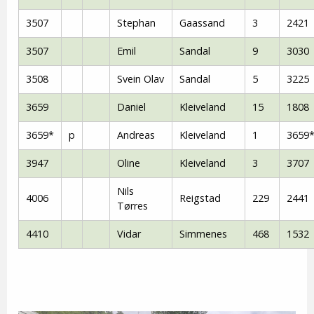
3507
Stephan
Gaassand
3
2421
3507
Emil
Sandal
9
3030
3508
Svein Olav
Sandal
5
3225
3659
Daniel
Kleiveland
15
1808
3659*
p
Andreas
Kleiveland
1
3659
3947
Oline
Kleiveland
3
3707
Nils
4006
Reigstad
229
2441
Tørres
4410
Vidar
Simmenes
468
1532