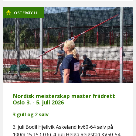
OSTERØY I.L.
Nordisk meisterskap master friidrett
Oslo 3. - 5. juli 2026
3 gull og 2 sølv
3. juli Bodil Hjellvik Askeland kv60-64 sølv på
100m 15,15 (-0.6). 4. juli Helga Reigstad KV50-54