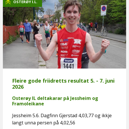
OSTERØY I.L.
Fleire gode friidretts resultat 5. - 7. juni
2026
Osterøy IL deltakarar på Jessheim og
Framoleikane
Jessheim 5.6. Dagfinn Gjerstad 4,03,77 og ikkje
langt unna persen på 4,02,56