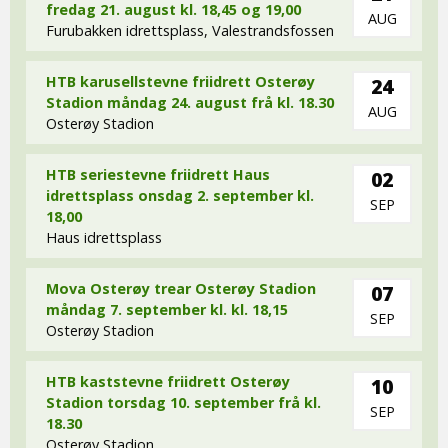
fredag 21. august kl. 18,45 og 19,00
AUG
Furubakken idrettsplass, Valestrandsfossen
HTB karusellstevne friidrett Osterøy
24
Stadion måndag 24. august frå kl. 18.30
AUG
Osterøy Stadion
HTB seriestevne friidrett Haus
02
idrettsplass onsdag 2. september kl.
SEP
18,00
Haus idrettsplass
Mova Osterøy trear Osterøy Stadion
07
måndag 7. september kl. kl. 18,15
SEP
Osterøy Stadion
HTB kaststevne friidrett Osterøy
10
Stadion torsdag 10. september frå kl.
SEP
18.30
Osterøy Stadion