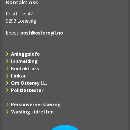
Kontakt oss
Postboks 42
5293 Lonevåg
Epost:
post@osteroyil.no
Anleggsinfo
Innmelding
Kontakt oss
Linkar
Om Osterøy I.L.
Politiattestar
Personvernerklæring
Varsling i idretten