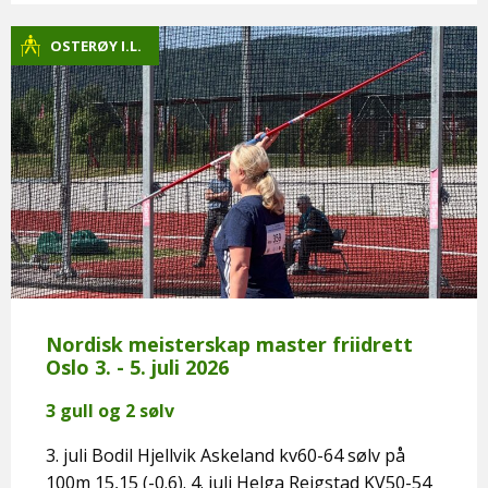
OSTERØY I.L.
Nordisk meisterskap master friidrett
Oslo 3. - 5. juli 2026
3 gull og 2 sølv
3. juli Bodil Hjellvik Askeland kv60-64 sølv på
100m 15,15 (-0.6). 4. juli Helga Reigstad KV50-54