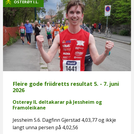
OSTERØY I.L.
Fleire gode friidretts resultat 5. - 7. juni
2026
Osterøy IL deltakarar på Jessheim og
Framoleikane
Jessheim 5.6. Dagfinn Gjerstad 4,03,77 og ikkje
langt unna persen på 4,02,56