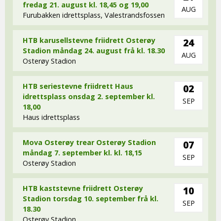
fredag 21. august kl. 18,45 og 19,00
AUG
Furubakken idrettsplass, Valestrandsfossen
HTB karusellstevne friidrett Osterøy
24
Stadion måndag 24. august frå kl. 18.30
AUG
Osterøy Stadion
HTB seriestevne friidrett Haus
02
idrettsplass onsdag 2. september kl.
SEP
18,00
Haus idrettsplass
Mova Osterøy trear Osterøy Stadion
07
måndag 7. september kl. kl. 18,15
SEP
Osterøy Stadion
HTB kaststevne friidrett Osterøy
10
Stadion torsdag 10. september frå kl.
SEP
18.30
Osterøy Stadion