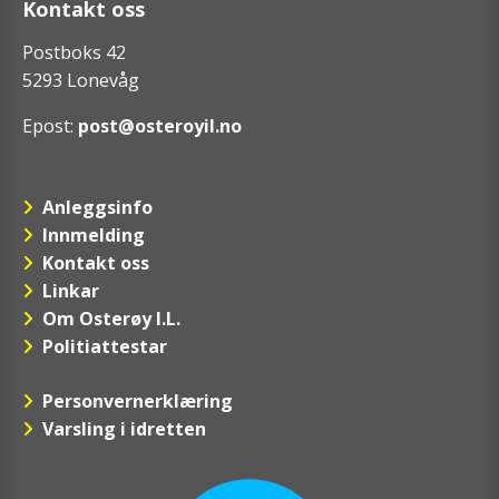
Kontakt oss
Postboks 42
5293 Lonevåg
Epost:
post@osteroyil.no
Anleggsinfo
Innmelding
Kontakt oss
Linkar
Om Osterøy I.L.
Politiattestar
Personvernerklæring
Varsling i idretten