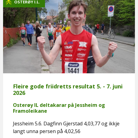
OSTERØY I.L.
Fleire gode friidretts resultat 5. - 7. juni
2026
Osterøy IL deltakarar på Jessheim og
Framoleikane
Jessheim 5.6. Dagfinn Gjerstad 4,03,77 og ikkje
langt unna persen på 4,02,56