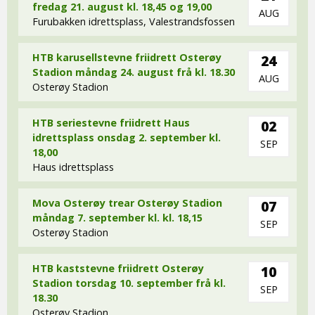
fredag 21. august kl. 18,45 og 19,00
AUG
Furubakken idrettsplass, Valestrandsfossen
HTB karusellstevne friidrett Osterøy
24
Stadion måndag 24. august frå kl. 18.30
AUG
Osterøy Stadion
HTB seriestevne friidrett Haus
02
idrettsplass onsdag 2. september kl.
SEP
18,00
Haus idrettsplass
Mova Osterøy trear Osterøy Stadion
07
måndag 7. september kl. kl. 18,15
SEP
Osterøy Stadion
HTB kaststevne friidrett Osterøy
10
Stadion torsdag 10. september frå kl.
SEP
18.30
Osterøy Stadion