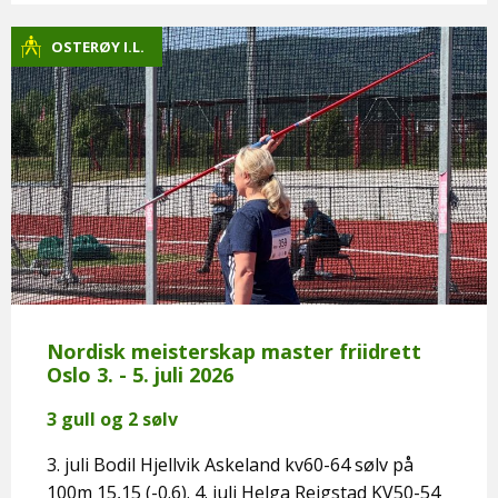
OSTERØY I.L.
Nordisk meisterskap master friidrett
Oslo 3. - 5. juli 2026
3 gull og 2 sølv
3. juli Bodil Hjellvik Askeland kv60-64 sølv på
100m 15,15 (-0.6). 4. juli Helga Reigstad KV50-54