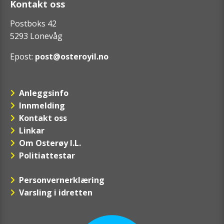
Kontakt oss
Postboks 42
5293 Lonevåg
Epost:
post@osteroyil.no
Anleggsinfo
Innmelding
Kontakt oss
Linkar
Om Osterøy I.L.
Politiattestar
Personvernerklæring
Varsling i idretten