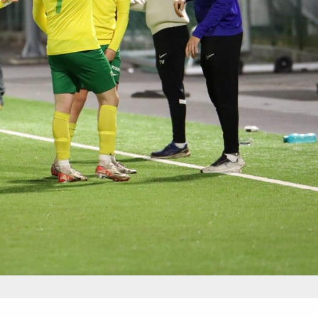
Senior
Medie
OIL Fo