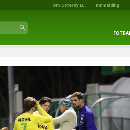
Om Osterøy I.L.
Innmelding
FOTBA
Om fot
Trenin
Kontak
Stjern
Nyhets