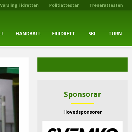
Varsling i idretten
Politiattestar
Trenerattesten
LL
HANDBALL
FRIIDRETT
SKI
TURN
ballgruppa
Om gruppa
Om gruppa
Om turngruppa
Om gruppa
gstider
Kontaktpersonar
Kontaktpersonar
Kontaktpersonar
Kontaktpersonar
tpersonar
Treningstilbod
Treningstilbod
Treningstilbod
Treningstilbod
Sponsorar
elaget
Nyheitsarkiv
Nyheitsarkiv
Treningstid
Nyheitsarkiv
Hovedsponsorer
arkiv
Mediesaker
Mosjonsløp
Medlemsinformasjon
Lysløypas vener