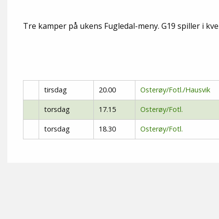
Tre kamper på ukens Fugledal-meny. G19 spiller i kvel
tirsdag
20.00
Osterøy/Fotl./Hausvik
torsdag
17.15
Osterøy/Fotl.
torsdag
18.30
Osterøy/Fotl.