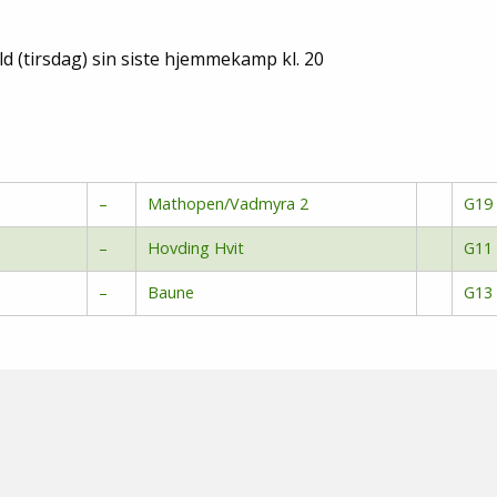
d (tirsdag) sin siste hjemmekamp kl. 20
–
Mathopen/Vadmyra 2
G19
–
Hovding Hvit
G11
–
Baune
G13