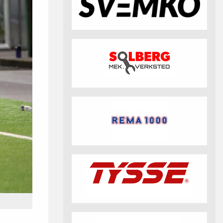
fotball 2026
Aktuell info m.m.
Retningslinjer på trening
saker
Resultat og statistikk
Fotosamtykke
tball Klubbshop
Linkar
Nyheitsarkiv