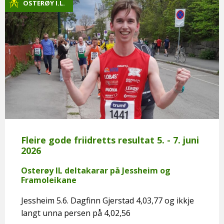
OSTERØY I.L.
Fleire gode friidretts resultat 5. - 7. juni
2026
Osterøy IL deltakarar på Jessheim og
Framoleikane
Jessheim 5.6. Dagfinn Gjerstad 4,03,77 og ikkje
langt unna persen på 4,02,56