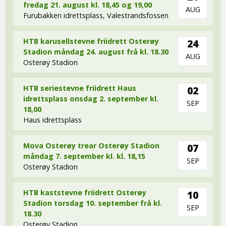
fredag 21. august kl. 18,45 og 19,00
AUG
Furubakken idrettsplass, Valestrandsfossen
HTB karusellstevne friidrett Osterøy
24
Stadion måndag 24. august frå kl. 18.30
AUG
Osterøy Stadion
HTB seriestevne friidrett Haus
02
idrettsplass onsdag 2. september kl.
SEP
18,00
Haus idrettsplass
Mova Osterøy trear Osterøy Stadion
07
måndag 7. september kl. kl. 18,15
SEP
Osterøy Stadion
HTB kaststevne friidrett Osterøy
10
Stadion torsdag 10. september frå kl.
SEP
18.30
Osterøy Stadion