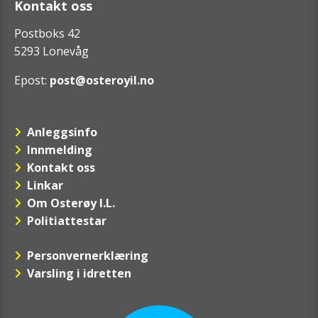
Kontakt oss
Postboks 42
5293 Lonevåg
Epost:
post@osteroyil.no
Anleggsinfo
Innmelding
Kontakt oss
Linkar
Om Osterøy I.L.
Politiattestar
Personvernerklæring
Varsling i idretten