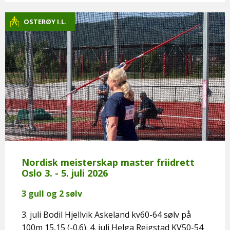
OSTERØY I.L.
Nordisk meisterskap master friidrett
Oslo 3. - 5. juli 2026
3 gull og 2 sølv
3. juli Bodil Hjellvik Askeland kv60-64 sølv på
100m 15,15 (-0.6). 4. juli Helga Reigstad KV50-54