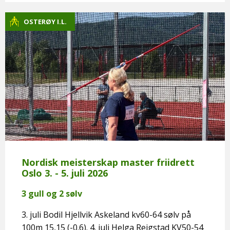
OSTERØY I.L.
Nordisk meisterskap master friidrett
Oslo 3. - 5. juli 2026
3 gull og 2 sølv
3. juli Bodil Hjellvik Askeland kv60-64 sølv på
100m 15,15 (-0.6). 4. juli Helga Reigstad KV50-54