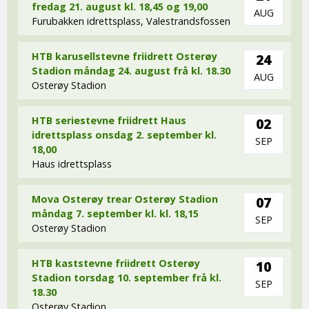
fredag 21. august kl. 18,45 og 19,00
AUG
Furubakken idrettsplass, Valestrandsfossen
HTB karusellstevne friidrett Osterøy
24
Stadion måndag 24. august frå kl. 18.30
AUG
Osterøy Stadion
HTB seriestevne friidrett Haus
02
idrettsplass onsdag 2. september kl.
SEP
18,00
Haus idrettsplass
Mova Osterøy trear Osterøy Stadion
07
måndag 7. september kl. kl. 18,15
SEP
Osterøy Stadion
HTB kaststevne friidrett Osterøy
10
Stadion torsdag 10. september frå kl.
SEP
18.30
Osterøy Stadion