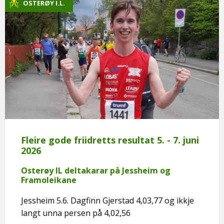
OSTERØY I.L.
Fleire gode friidretts resultat 5. - 7. juni
2026
Osterøy IL deltakarar på Jessheim og
Framoleikane
Jessheim 5.6. Dagfinn Gjerstad 4,03,77 og ikkje
langt unna persen på 4,02,56