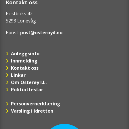
Kontakt oss
Postboks 42
5293 Lonevåg
Epost:
post@osteroyil.no
Anleggsinfo
Innmelding
Kontakt oss
Linkar
Om Osterøy I.L.
Politiattestar
Personvernerklæring
Varsling i idretten