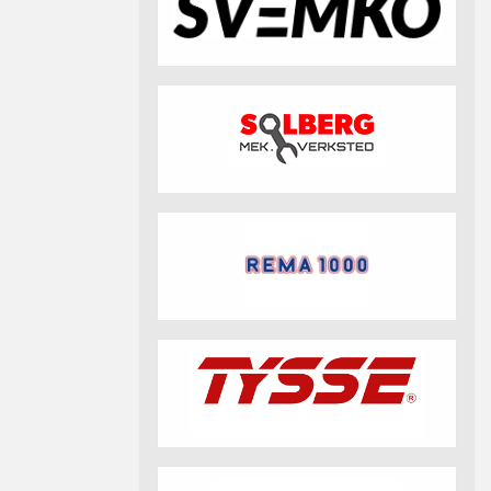
fotball 2026
Aktuell info m.m.
Retningslinjer på trening
saker
Resultat og statistikk
Fotosamtykke
tball Klubbshop
Linkar
Nyheitsarkiv