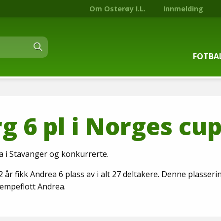
Om Osterøy I.L.
Innmelding
FOTBA
Om fot
g 6 pl i Norges cu
Trenin
Kontak
a i Stavanger og konkurrerte.
Stjern
 år fikk Andrea 6 plass av i alt 27 deltakere. Denne plasseri
jempeflott Andrea.
Nyhets