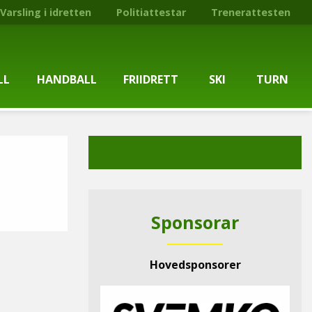
Varsling i idretten
Politiattestar
Trenerattesten
LL
HANDBALL
FRIIDRETT
SKI
TURN
ballgruppa
Om gruppa
Om gruppa
Om turngruppa
Om gruppa
gstider
Kontaktpersonar
Kontaktpersonar
Kontaktpersonar
Kontaktpersonar
tpersonar
Treningstilbod
Treningstilbod
Treningstilbod
Treningstilbod
Sponsorar
elaget
Nyheitsarkiv
Nyheitsarkiv
Treningstid
Nyheitsarkiv
Hovedsponsorer
arkiv
Mediesaker
Mosjonsløp
Medlemsinformasjon
Lysløypas vener