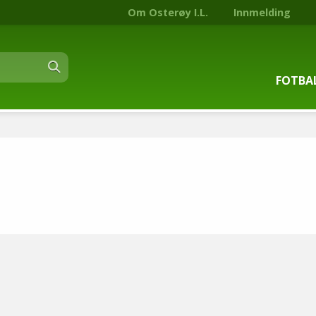
Om Osterøy I.L.
Innmelding
FOTBA
Om fot
Trenin
Kontak
Stjern
Nyhets