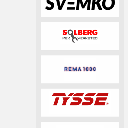
fotball 2026
Aktuell info m.m.
Retningslinjer på trening
saker
Resultat og statistikk
Fotosamtykke
tball Klubbshop
Linkar
Nyheitsarkiv