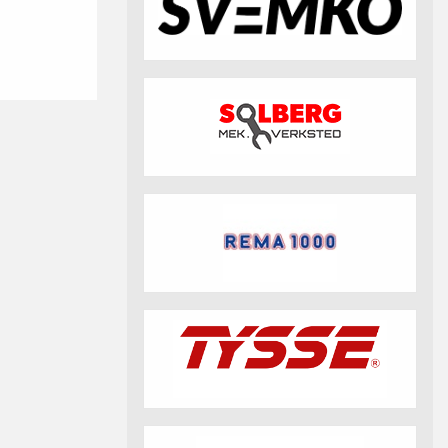
fotball 2026
Aktuell info m.m.
Retningslinjer på trening
saker
Resultat og statistikk
Fotosamtykke
tball Klubbshop
Linkar
Nyheitsarkiv