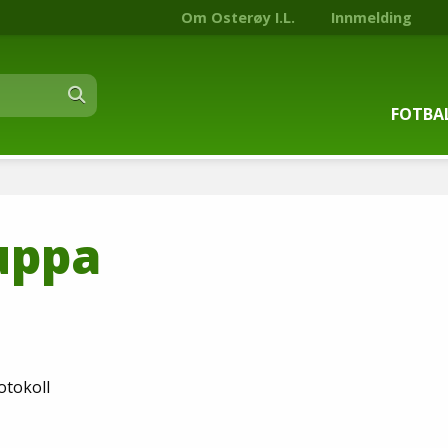
Om Osterøy I.L.
Innmelding
FOTBA
Om fot
uppa
Trenin
Kontak
Stjern
otokoll
Nyhets