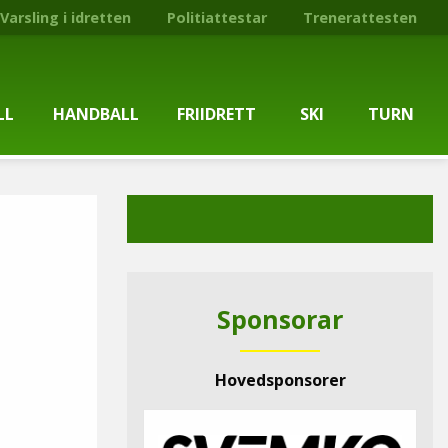
Varsling i idretten
Politiattestar
Trenerattesten
LL
HANDBALL
FRIIDRETT
SKI
TURN
ballgruppa
Om gruppa
Om gruppa
Om turngruppa
Om gruppa
gstider
Kontaktpersonar
Kontaktpersonar
Kontaktpersonar
Kontaktpersonar
tpersonar
Treningstilbod
Treningstilbod
Treningstilbod
Treningstilbod
Sponsorar
elaget
Nyheitsarkiv
Nyheitsarkiv
Treningstid
Nyheitsarkiv
Hovedsponsorer
arkiv
Mediesaker
Mosjonsløp
Medlemsinformasjon
Lysløypas vener