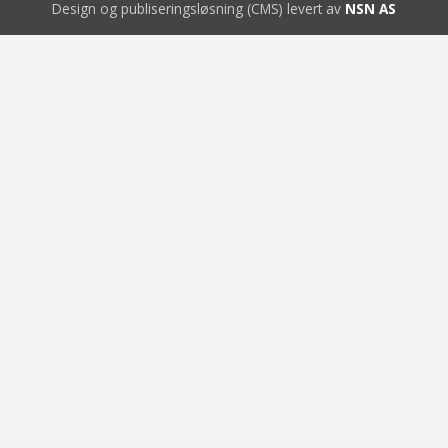
Design og publiseringsløsning (CMS) levert av
NSN AS