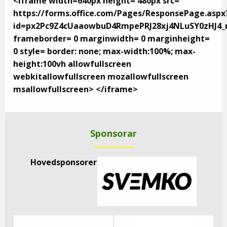
<iframe width=640px height= 480px src=
https://forms.office.com/Pages/ResponsePage.aspx
id=px2Pc9Z4cUaaowbuD4RmpePRJ28xj4NLuSY0zHJ
frameborder= 0 marginwidth= 0 marginheight=
0 style= border: none; max-width:100%; max-
height:100vh allowfullscreen
webkitallowfullscreen mozallowfullscreen
msallowfullscreen> </iframe>
Sponsorar
Hovedsponsorer