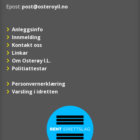
Epost:
post@osteroyil.no
Anleggsinfo
Innmelding
Kontakt oss
Linkar
Om Osterøy I.L.
Politiattestar
Personvernerklæring
Varsling i idretten