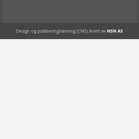
Design og publiseringsløsning (CMS) levert av
NSN AS