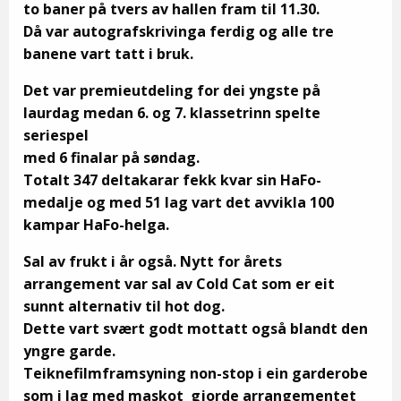
to baner på tvers av hallen fram til 11.30.
Då var autografskrivinga ferdig og alle tre
banene vart tatt i bruk.
Det var premieutdeling for dei yngste på
laurdag medan 6. og 7. klassetrinn spelte
seriespel
med 6 finalar på søndag.
Totalt 347 deltakarar fekk kvar sin HaFo-
medalje og med 51 lag vart det avvikla 100
kampar HaFo-helga.
Sal av frukt i år også. Nytt for årets
arrangement var sal av Cold Cat som er eit
sunnt alternativ til hot dog.
Dette vart svært godt mottatt også blandt den
yngre garde.
Teiknefilmframsyning non-stop i ein garderobe
som i lag med maskot gjorde arrangementet