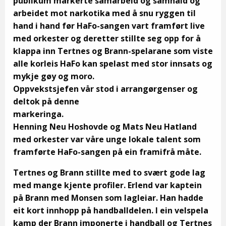
publikum markerte samarbeid og samhald og
arbeidet mot narkotika med å snu ryggen til
hand i hand før HaFo-sangen vart framført live
med orkester og deretter stillte seg opp for å
klappa inn Tertnes og Brann-spelarane som viste
alle korleis HaFo kan spelast med stor innsats og
mykje gøy og moro.
Oppvekstsjefen vår stod i arrangørgenser og
deltok på denne
markeri
Henning Neu Hoshovde og Mats Neu Hatland
med orkester var våre unge lokale talent som
framførte HaFo-sangen på ein framifrå måte.
Tertnes og Brann stillte med to svært gode lag
med mange kjente profiler. Erlend var kaptein
på Brann med Monsen som lagleiar. Han hadde
eit kort innhopp på handballdelen. I ein velspela
kamp der Brann imponerte i handball og Tertnes