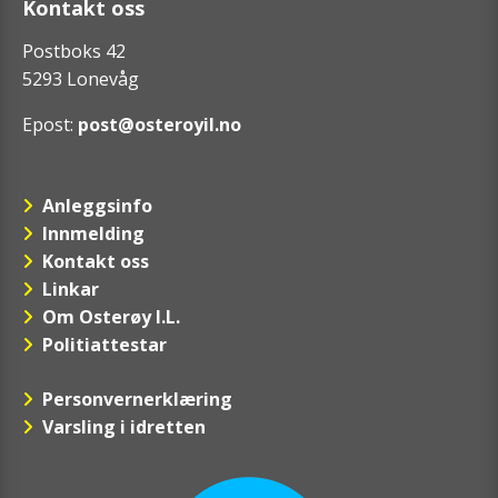
Kontakt oss
Postboks 42
5293 Lonevåg
Epost:
post@osteroyil.no
Anleggsinfo
Innmelding
Kontakt oss
Linkar
Om Osterøy I.L.
Politiattestar
Personvernerklæring
Varsling i idretten