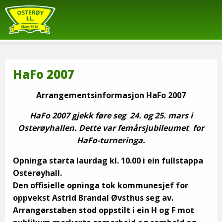
HaFo 2007
Arrangementsinformasjon HaFo 2007
HaFo 2007 gjekk føre seg 24. og 25. mars i
Osterøyhallen. Dette var femårsjubileumet for
HaFo-turneringa.
Opninga starta laurdag kl. 10.00 i ein fullstappa
Osterøyhall.
Den offisielle opninga tok kommunesjef for
oppvekst Astrid Brandal Øvsthus seg av.
Arrangørstaben stod oppstilt i ein H og F mot