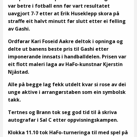
var betre i fotball enn før vart resultatet
uavgjort 7-7 etter at Erik Huseklepp skora på
straffe eit halvt minutt før slutt etter ei felling
av Gashi.
Ordførar Kari Foseid Aakre deltok i opninga og
delte ut banens beste pris til Gashi etter
imponerande innsats i handballdelen. Prisen var
eit flott maleri laga av HaFo-kunstnar Kjerstin
Njåstad.
Alle på begge lag fekk utdelt kvar si rose av dei
unge aktive i arrangørstaben som ein symbolsk
takk.
Tertnes og Brann tok seg god tid til å skriva
autografar i Sal C etter oppvisningskampen.
Klokka 11.10 tok HaFo-turneringa til med spel på