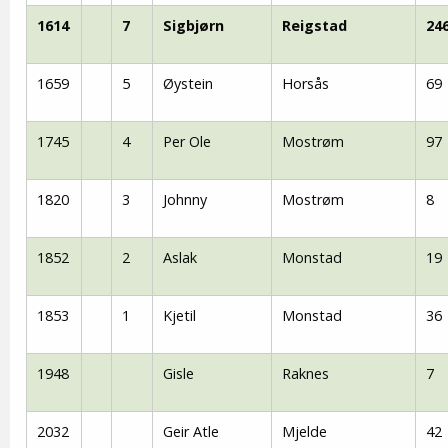
1614
7
Sigbjørn
Reigstad
24
1659
5
Øystein
Horsås
69
1745
4
Per Ole
Mostrøm
97
1820
3
Johnny
Mostrøm
8
1852
2
Aslak
Monstad
19
1853
1
Kjetil
Monstad
36
1948
Gisle
Raknes
7
2032
Geir Atle
Mjelde
42