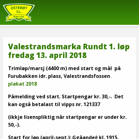
Valestrandsmarka Rundt 1. løp
fredag 13. april 2018
Trimløp/marsj (4400 m) med start og mål på
Furubakken idr. plass, Valestrandsfossen
.
plakat 2018
Påmelding ved start.
Startpengar kr. 30,-. Det
kan også betalast til vipps nr. 121337
(ikkje lisenspliktig når startpengar er under kr.
50,-).
Start for løp (april-sept.): Ģgåandeģ kl. 1915.