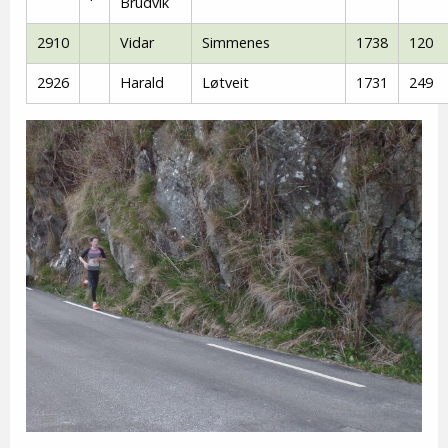
Brudvik
2910
Vidar
Simmenes
1738
120
2926
Harald
Løtveit
1731
249