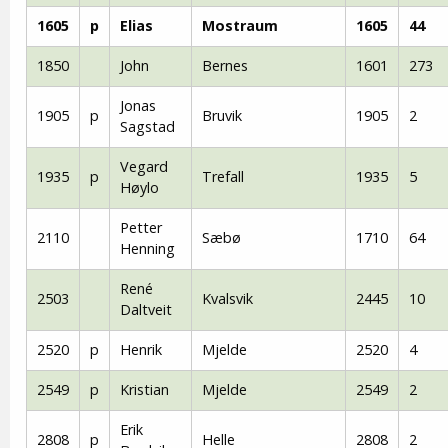
1605
p
Elias
Mostraum
1605
44
1850
John
Bernes
1601
273
Jonas
1905
p
Bruvik
1905
2
Sagstad
Vegard
1935
p
Trefall
1935
5
Høylo
Petter
2110
Sæbø
1710
64
Henning
René
2503
Kvalsvik
2445
10
Daltveit
2520
p
Henrik
Mjelde
2520
4
2549
p
Kristian
Mjelde
2549
2
Erik
2808
p
Helle
2808
2