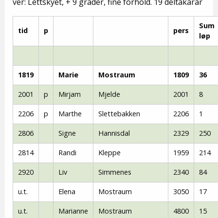
ver: Lettskyet, + 9 grader, fine forhold. 19 deltakarar
Sum
tid
p
pers
løp
1819
Marie
Mostraum
1809
36
2001
p
Mirjam
Mjelde
2001
8
2206
p
Marthe
Slettebakken
2206
1
2806
Signe
Hannisdal
2329
250
2814
Randi
Kleppe
1959
214
2920
Liv
Simmenes
2340
84
u.t.
Elena
Mostraum
3050
17
u.t.
Marianne
Mostraum
4800
15