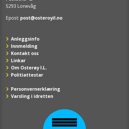
5293 Lonevåg
Epost:
post@osteroyil.no
Anleggsinfo
Innmelding
Kontakt oss
Linkar
Om Osterøy I.L.
Politiattestar
Personvernerklæring
Varsling i idretten