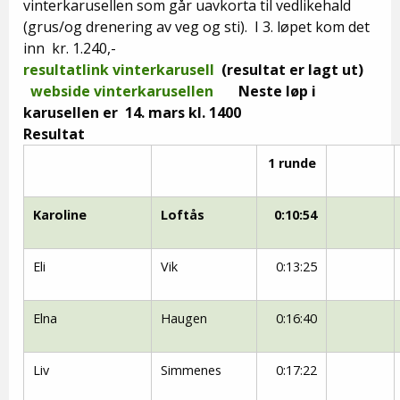
vinterkarusellen som går uavkorta til vedlikehald
(grus/og drenering av veg og sti). I 3. løpet kom det
inn kr. 1.240,-
resultatlink vinterkarusell
(resultat er lagt ut)
webside vinterkarusellen
Neste løp i
karusellen er 14. mars kl. 1400
Resultat
1 runde
Karoline
Loftås
0:10:54
Eli
Vik
0:13:25
Elna
Haugen
0:16:40
Liv
Simmenes
0:17:22