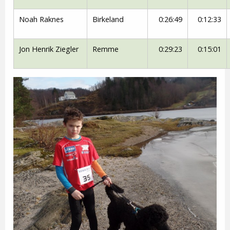
Noah Raknes
Birkeland
0:26:49
0:12:33
Jon Henrik Ziegler
Remme
0:29:23
0:15:01