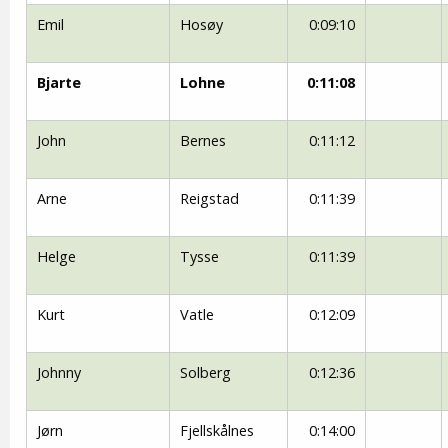
Emil
Hosøy
0:09:10
Bjarte
Lohne
0:11:08
John
Bernes
0:11:12
Arne
Reigstad
0:11:39
Helge
Tysse
0:11:39
Kurt
Vatle
0:12:09
Johnny
Solberg
0:12:36
Jørn
Fjellskålnes
0:14:00