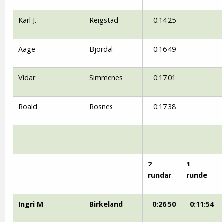
Karl J.
Reigstad
0:14:25
Aage
Bjordal
0:16:49
Vidar
Simmenes
0:17:01
Roald
Rosnes
0:17:38
2
1.
rundar
runde
Ingri M
Birkeland
0:26:50
0:11:54