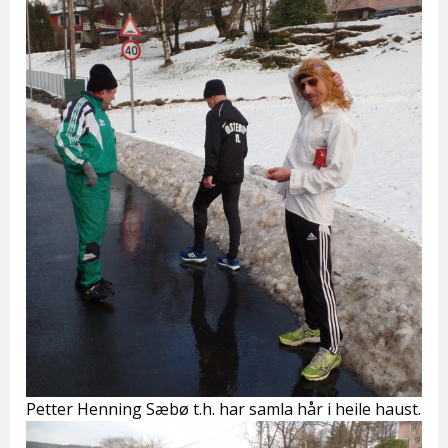
Petter Henning Sæbø t.h. har samla hår i heile haust.