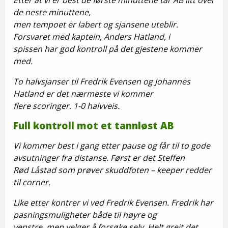
Etter at vi er best de første minuttene tar AB litt over
de neste minuttene,
men tempoet er labert og sjansene uteblir.
Forsvaret med kaptein, Anders Hatland, i
spissen har god kontroll på det gjestene kommer
med.
To halvsjanser til Fredrik Evensen og Johannes
Hatland er det nærmeste vi kommer
flere scoringer. 1-0 halvveis.
Full kontroll mot et tannløst AB
Vi kommer best i gang etter pause og får til to gode
avsutninger fra distanse. Først er det Steffen
Rød Låstad som prøver skuddfoten – keeper redder
til corner.
Like etter kontrer vi ved Fredrik Evensen. Fredrik har
pasningsmuligheter både til høyre og
venstre, men velger å forsøke selv. Helt greit det,