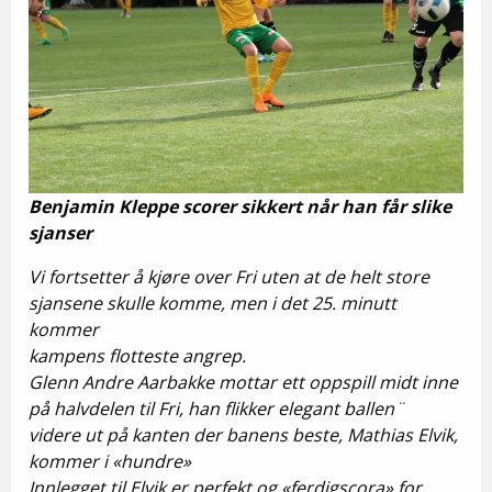
Benjamin Kleppe scorer sikkert når han får slike
sjanser
Vi fortsetter å kjøre over Fri uten at de helt store
sjansene skulle komme, men i det 25. minutt
kommer
kampens flotteste angrep.
Glenn Andre Aarbakke mottar ett oppspill midt inne
på halvdelen til Fri, han flikker elegant ballen¨
videre ut på kanten der banens beste, Mathias Elvik,
kommer i «hundre»
Innlegget til Elvik er perfekt og «ferdigscora» for