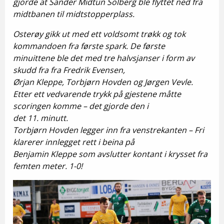
gjorde at Sander Midtun Solberg ble flyttet ned fra
midtbanen til midtstopperplass.
Osterøy gikk ut med ett voldsomt trøkk og tok
kommandoen fra første spark. De første
minuittene ble det med tre halvsjanser i form av
skudd fra fra Fredrik Evensen,
Ørjan Kleppe, Torbjørn Hovden og Jørgen Vevle.
Etter ett vedvarende trykk på gjestene måtte
scoringen komme – det gjorde den i
det 11. minutt.
Torbjørn Hovden legger inn fra venstrekanten – Fri
klarerer innlegget rett i beina på
Benjamin Kleppe som avslutter kontant i krysset fra
femten meter. 1-0!