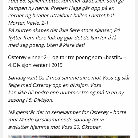
I det 68. spilleminuttet kommer dødballen som gir
kampen ny nerve. Preben Haga går opp på en
corner og header uttakbart ballen i nettet bak
Morten Vevle, 2-1.
På slutten skapes det ikke flere store sjanser, Fri
flytter frem flere folk og gjør det de kan for å få
med seg poeng. Uten å klare det!
Osterøy vinner 2-1 og tar tre poeng som «bestilt» –
4. Divisjon venter i 2019!
Søndag vant Os 2 med samme sifre mot Voss og slår
følge med Osterøy opp en divisjon. Voss
kan ikke bli bedre enn nummer tre og må ta en ny
sesong i 5. Divisjon.
Nå gjenstår det to seriekamper for Osterøy – borte
mot Minde førstkommende søndag før vi
avslutter hjemme mot Voss 20. Oktober.