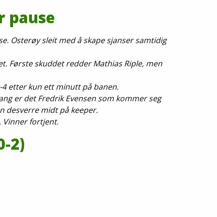
r pause
r pause. Osterøy sleit med å skape sjanser samtidig
år de fikk muligheten.
ltet. Første skuddet redder Mathias Riple, men
og smeller inn 0-3.
-4 etter kun ett minutt på banen.
gang er det Fredrik Evensen som kommer seg
en desverre midt på keeper.
 Vinner fortjent.
VHFK 0-4 (0-
avd 1