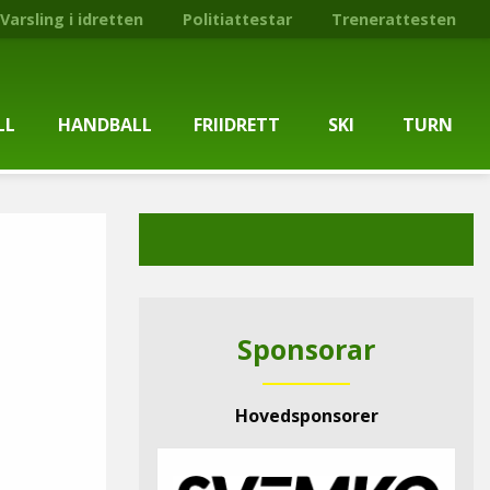
Varsling i idretten
Politiattestar
Trenerattesten
LL
HANDBALL
FRIIDRETT
SKI
TURN
ballgruppa
Om gruppa
Om gruppa
Om turngruppa
Om gruppa
gstider
Kontaktpersonar
Kontaktpersonar
Kontaktpersonar
Kontaktpersonar
tpersonar
Treningstilbod
Treningstilbod
Treningstilbod
Treningstilbod
Sponsorar
elaget
Nyheitsarkiv
Nyheitsarkiv
Treningstid
Nyheitsarkiv
Hovedsponsorer
arkiv
Mediesaker
Mosjonsløp
Medlemsinformasjon
Lysløypas vener