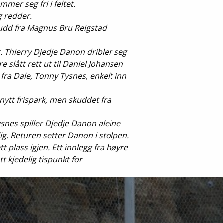
mer seg fri i feltet.
Senior
g redder.
 skudd fra Magnus Bru Reigstad
Medie
 Thierry Djedje Danon dribler seg
OIL Fo
Riple bare slått rett ut til Daniel Johansen
scoreren fra Dale, Tonny Tysnes, enkelt inn
ng på ett nytt frispark, men skuddet fra
snes spiller Djedje Danon aleine
g. Returen setter Danon i stolpen.
 plass igjen. Ett innlegg fra høyre
t kjedelig tispunkt for