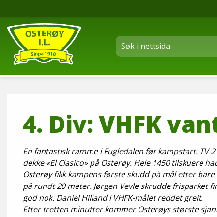
4. Div: VHFK van
En fantastisk ramme i Fugledalen før kampst
dekke «El Clasico» på Osterøy. Hele 1450 tilskuere hadd
Osterøy fikk kampens første skudd på mål ette
på rundt 20 meter. Jørgen Vevle skrudde frisparket fi
god nok. Daniel Hilland i VHFK-målet reddet greit.
Etter tretten minutter kommer Osterøys største sja