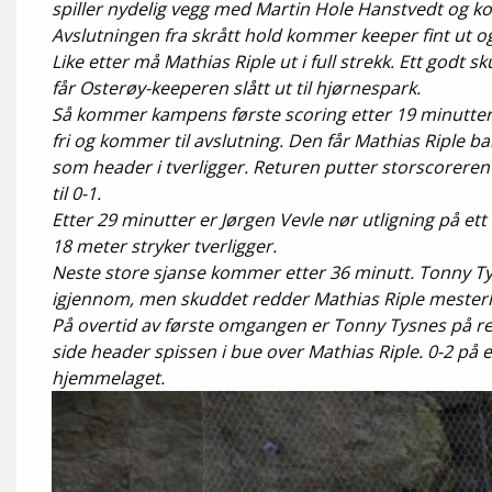
spiller nydelig vegg med Martin Hole Hanstvedt og kom
Avslutningen fra skrått hold kommer keeper fint ut o
Like etter må Mathias Riple ut i full strekk. Ett godt
får Osterøy-keeperen slått ut til hjørnespark.
Så kommer kampens første scoring etter 19 minutter.
fri og kommer til avslutning. Den får Mathias 
som header i tverligger. Returen putter stor
til 0-1.
Etter 29 minutter er Jørgen Vevle nør utligni
18 meter stryker tverligger.
Neste store sjanse kommer etter 36 minutt. Tonny Ty
igjennom, men skuddet redder Mathias Riple mesterli
På overtid av første omgangen er Tonny Tysnes på rett
side header spissen i bue over Mathias Riple. 0-2 på et
hjemmelaget.