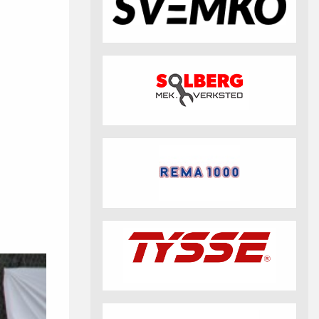
fotball 2026
Aktuell info m.m.
Retningslinjer på trening
saker
Resultat og statistikk
Fotosamtykke
tball Klubbshop
Linkar
Nyheitsarkiv