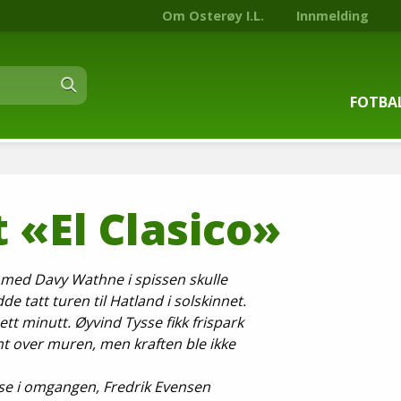
Om Osterøy I.L.
Innmelding
FOTBA
Om fot
t «El Clasico»
Trenin
Kontak
art. TV 2 med Davy Wathne i spissen skulle
e tatt turen til Hatland i solskinnet.
Stjern
r bare ett minutt. Øyvind Tysse fikk frispark
nt over muren, men kraften ble ikke
Nyhets
nse i omgangen, Fredrik Evensen