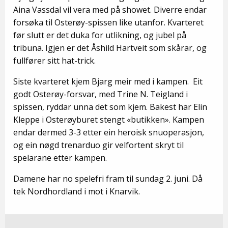
Aina Vassdal vil vera med på showet. Diverre endar
forsøka til Osterøy-spissen like utanfor. Kvarteret
før slutt er det duka for utlikning, og jubel på
tribuna. Igjen er det Åshild Hartveit som skårar, og
fullfører sitt hat-trick.
Siste kvarteret kjem Bjarg meir med i kampen. Eit
godt Osterøy-forsvar, med Trine N. Teigland i
spissen, ryddar unna det som kjem. Bakest har Elin
Kleppe i Osterøyburet stengt «butikken». Kampen
endar dermed 3-3 etter ein heroisk snuoperasjon,
og ein nøgd trenarduo gir velfortent skryt til
spelarane etter kampen.
Damene har no spelefri fram til sundag 2. juni. Då
tek Nordhordland i mot i Knarvik.