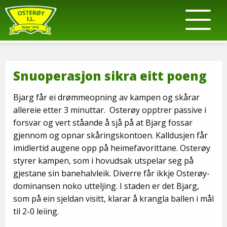
Snuoperasjon sikra eitt poeng
Bjarg får ei drømmeopning av kampen og skårar
allereie etter 3 minuttar. Osterøy opptrer passive i
forsvar og vert ståande å sjå på at Bjarg fossar
gjennom og opnar skåringskontoen. Kalldusjen får
imidlertid augene opp på heimefavorittane. Osterøy
styrer kampen, som i hovudsak utspelar seg på
gjestane sin banehalvleik. Diverre får ikkje Osterøy-
dominansen noko utteljing. I staden er det Bjarg,
som på ein sjeldan visitt, klarar å krangla ballen i mål
til 2-0 leiing.