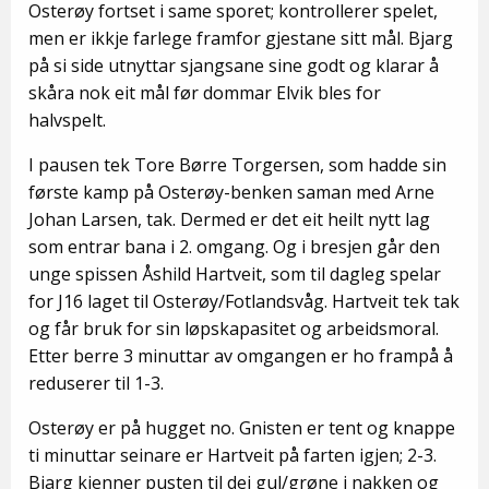
Osterøy fortset i same sporet; kontrollerer spelet,
men er ikkje farlege framfor gjestane sitt mål. Bjarg
på si side utnyttar sjangsane sine godt og klarar å
skåra nok eit mål før dommar Elvik bles for
halvspelt.
I pausen tek Tore Børre Torgersen, som hadde sin
første kamp på Osterøy-benken saman med Arne
Johan Larsen, tak. Dermed er det eit heilt nytt lag
som entrar bana i 2. omgang. Og i bresjen går den
unge spissen Åshild Hartveit, som til dagleg spelar
for J16 laget til Osterøy/Fotlandsvåg. Hartveit tek tak
og får bruk for sin løpskapasitet og arbeidsmoral.
Etter berre 3 minuttar av omgangen er ho frampå å
reduserer til 1-3.
Osterøy er på hugget no. Gnisten er tent og knappe
ti minuttar seinare er Hartveit på farten igjen; 2-3.
Bjarg kjenner pusten til dei gul/grøne i nakken og