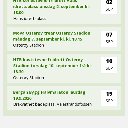
HTB seriestevne friidrett Haus
02
idrettsplass onsdag 2. september kl.
SEP
18,00
Haus idrettsplass
Mova Osterøy trear Osterøy Stadion
07
måndag 7. september kl. kl. 18,15
SEP
Osterøy Stadion
HTB kaststevne friidrett Osterøy
10
Stadion torsdag 10. september frå kl.
SEP
18.30
Osterøy Stadion
Bergan Bygg Halvmaraton laurdag
19
19.9.2026
SEP
Brakvatnet badeplass, Valestrandsfossen