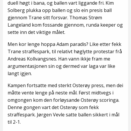
duell høgt i bana, og ballen vart liggande fri. Kim
Solberg plukka opp ballen og slo ein presis ball
gjennom Trane sitt forsvar. Thomas Strøm
Langeland kom fossande gjennom, runda keeper og
sette inn det viktige målet.
Men kor lenge hoppa Adam paradis? Like etter fekk
Trane straffespark, til relativt høglytte protestar frå
Andreas Kollvangsnes. Han vann ikkje fram me
argumentasjonen sin og dermed var laga var like
langt igjen.
Kampen fortsatte med sterkt Osterøy press, men dei
måtte vente lenge på neste mål. Først midtvegs i
omgongen kom den forløysande Osterøy scoringa.
Denne gongen vart det Osterøy som fekk
straffespark. Jørgen Vevle satte ballen sikkert i mål
til 2-1.