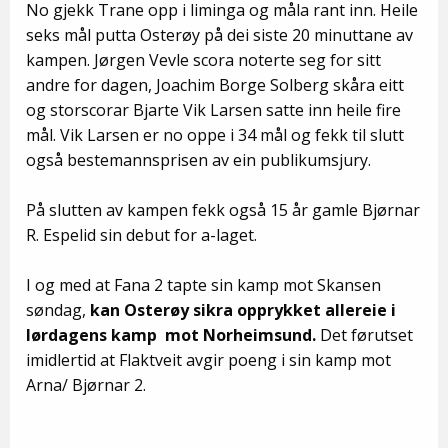
No gjekk Trane opp i liminga og måla rant inn. Heile
seks mål putta Osterøy på dei siste 20 minuttane av
kampen. Jørgen Vevle scora noterte seg for sitt
andre for dagen, Joachim Borge Solberg skåra eitt
og storscorar Bjarte Vik Larsen satte inn heile fire
mål. Vik Larsen er no oppe i 34 mål og fekk til slutt
også bestemannsprisen av ein publikumsjury.
På slutten av kampen fekk også 15 år gamle Bjørnar
R. Espelid sin debut for a-laget.
I og med at Fana 2 tapte sin kamp mot Skansen
søndag,
kan Osterøy sikra opprykket allereie i
lørdagens kamp mot Norheimsund.
Det førutset
imidlertid at Flaktveit avgir poeng i sin kamp mot
Arna/ Bjørnar 2.