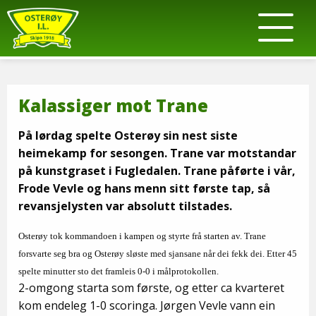
Kalassiger mot Trane
På lørdag spelte Osterøy sin nest siste
heimekamp for sesongen. Trane var motstandar
på kunstgraset i Fugledalen. Trane påførte i vår,
Frode Vevle og hans menn sitt første tap, så
revansjelysten var absolutt tilstades.
Osterøy tok kommandoen i kampen og styrte frå starten av. Trane
forsvarte seg bra og Osterøy sløste med sjansane når dei fekk dei. Etter 45
spelte minutter sto det framleis 0-0 i målprotokollen.
2-omgong starta som første, og etter ca kvarteret
kom endeleg 1-0 scoringa. Jørgen Vevle vann ein