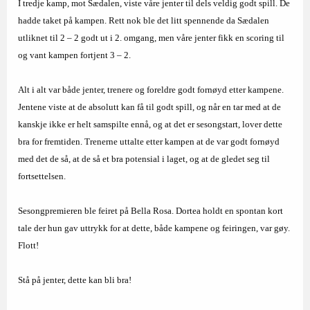
I tredje kamp, mot Sædalen, viste våre jenter til dels veldig godt spill. De
hadde taket på kampen. Rett nok ble det litt spennende da Sædalen
utliknet til 2 – 2 godt ut i 2. omgang, men våre jenter fikk en scoring til
og vant kampen fortjent 3 – 2.
Alt i alt var både jenter, trenere og foreldre godt fornøyd etter kampene.
Jentene viste at de absolutt kan få til godt spill, og når en tar med at de
kanskje ikke er helt samspilte ennå, og at det er sesongstart, lover dette
bra for fremtiden. Trenerne uttalte etter kampen at de var godt fornøyd
med det de så, at de så et bra potensial i laget, og at de gledet seg til
fortsettelsen.
Sesongpremieren ble feiret på Bella Rosa. Dortea holdt en spontan kort
tale der hun gav uttrykk for at dette, både kampene og feiringen, var gøy.
Flott!
Stå på jenter, dette kan bli bra!