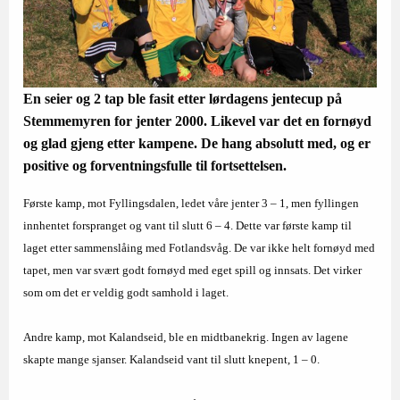
En seier og 2 tap ble fasit etter lørdagens jentecup på
Stemmemyren for jenter 2000. Likevel var det en fornøyd
og glad gjeng etter kampene. De hang absolutt med, og er
positive og forventningsfulle til fortsettelsen.
Første kamp, mot Fyllingsdalen, ledet våre jenter 3 – 1, men fyllingen
innhentet forspranget og vant til slutt 6 – 4. Dette var første kamp til
laget etter sammenslåing med Fotlandsvåg. De var ikke helt fornøyd med
tapet, men var svært godt fornøyd med eget spill og innsats. Det virker
som om det er veldig godt samhold i laget.
Andre kamp, mot Kalandseid, ble en midtbanekrig. Ingen av lagene
skapte mange sjanser. Kalandseid vant til slutt knepent, 1 – 0.