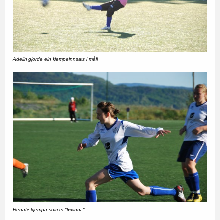
Adelin gjorde ein kjempeinnsats i mål!
Renate kjempa som ei "løvinna".