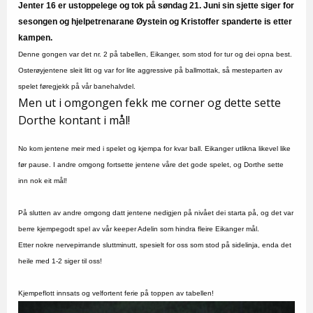
Jenter 16 er ustoppelege og tok på søndag 21. Juni sin sjette siger for
sesongen og hjelpetrenarane Øystein og Kristoffer spanderte is etter
kampen.
Denne gongen var det nr. 2 på tabellen, Eikanger, som stod for tur og dei opna best.
Osterøyjentene sleit litt og var for lite aggressive på ballmottak, så mesteparten av
spelet føregjekk på vår banehalvdel.
Men ut i omgongen fekk me corner og dette sette
Dorthe kontant i mål!
No kom jentene meir med i spelet og kjempa for kvar ball. Eikanger utlikna likevel like
før pause. I andre omgong fortsette jentene våre det gode spelet, og Dorthe sette
inn nok eit mål!
På slutten av andre omgong datt jentene nedigjen på nivået dei starta på, og det var
berre kjempegodt spel av vår keeper Adelin som hindra fleire Eikanger mål.
Etter nokre nervepirrande sluttminutt, spesielt for oss som stod på sidelinja, enda det
heile med 1-2 siger til oss!
Kjempeflott innsats og velfortent ferie på toppen av tabellen!