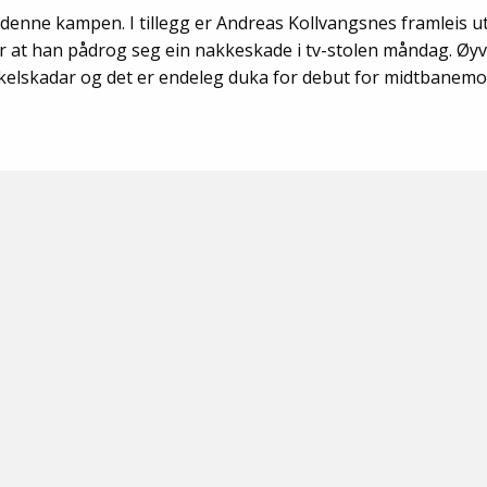
Senior
enne kampen. I tillegg er Andreas Kollvangsnes framleis u
ter at han pådrog seg ein nakkeskade i tv-stolen måndag. Øy
Medie
kelskadar og det er endeleg duka for debut for midtbanemot
OIL Fo