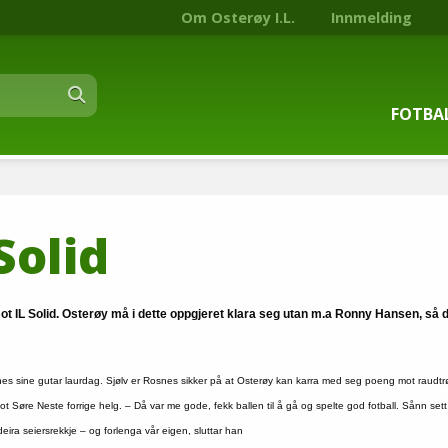
Om Osterøy I.L.
Innmelding
FOTBA
Om fot
Solid
Trenin
Kontak
IL Solid. Osterøy må i dette oppgjeret klara seg utan m.a Ronny Hansen, så det
Stjern
Rosnes sine gutar laurdag. Sjølv er Rosnes sikker på at Osterøy kan karra med seg poeng mot raudt
Nyhets
ot Søre Neste forrige helg. – Då var me gode, fekk ballen til å gå og spelte god fotball. Sånn sett
eira seiersrekkje – og forlenga vår eigen, sluttar han