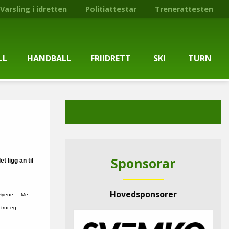
Varsling i idretten
Politiattestar
Trenerattesten
LL
HANDBALL
FRIIDRETT
SKI
TURN
ballgruppa
Om gruppa
Om gruppa
Om turngruppa
Om gruppa
gstider
Kontaktpersonar
Kontaktpersonar
Kontaktpersonar
Kontaktpersonar
tpersonar
Treningstilbod
Treningstilbod
Treningstilbod
Treningstilbod
Sponsorar
 ligg an til
elaget
Nyheitsarkiv
Nyheitsarkiv
Treningstid
Nyheitsarkiv
Hovedsponsorer
røyene. – Me
arkiv
Mediesaker
Mosjonsløp
Medlemsinformasjon
Lysløypas vener
 trur eg