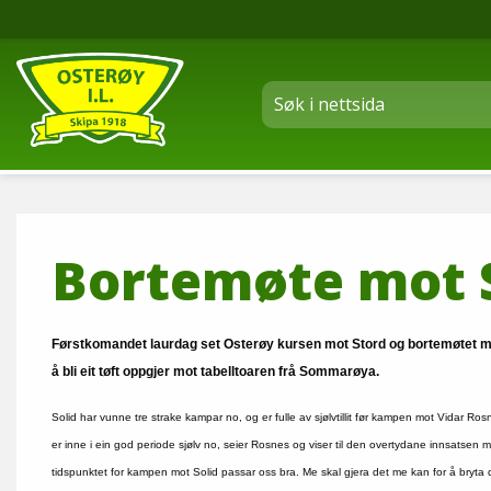
Bortemøte mot 
Førstkomandet laurdag set Osterøy kursen mot Stord og bortemøtet mot 
å bli eit tøft oppgjer mot tabelltoaren frå Sommarøya.
Solid har vunne tre strake kampar no, og er fulle av sjølvtillit før kampen mot Vidar 
er inne i ein god periode sjølv no, seier Rosnes og viser til den overtydane innsatsen m
tidspunktet for kampen mot Solid passar oss bra. Me skal gjera det me kan for å bryta d