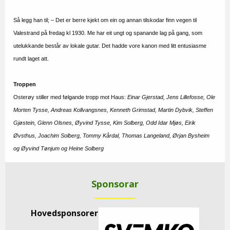
Så legg han til; – Det er berre kjekt om ein og annan tilskodar finn vegen til
Valestrand på fredag kl 1930. Me har eit ungt og spanande lag på gang, som
utelukkande består av lokale gutar. Det hadde vore kanon med litt entusiasme
rundt laget att.
Troppen
Osterøy stiller med følgande tropp mot Haus:
Einar Gjerstad, Jens Lillefosse, Ole
Morten Tysse, Andreas Kollvangsnes, Kenneth Grimstad, Martin Dybvik, Steffen
Gjøstein, Glenn Olsnes, Øyvind Tysse, Kim Solberg, Odd Idar Mjøs, Eirik
Øvsthus, Joachim Solberg, Tommy Kårdal, Thomas Langeland, Ørjan Bysheim
og Øyvind Tønjum og Heine Solberg
Sponsorar
Hovedsponsorer