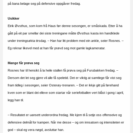
på bana belage seg på defensive oppgåver fredag.
Usikker
Eirik Øvsthus, som kom frå Haus før denne sesongen, er småskada. Etter å ha
gått på eit par smellar dei siste treningane måtte Øvsthus kasta inn handklede
under treningsøkta tirsdag. – Han har litt problem med ein ankle, seier Rosnes. –
Eg reknar likevel med at han får prøvd seg mot gamle lagkameratar.
Mange får prøva seg
Rosnes har til hensikt å la heile stallen få prøva seg på Furubakken fredag. –
Dersom det let seg gjere vil alle få speletid. Det er viktig at samtlege får vist seg
fram tidleg i sesongen, seier Osterøy-trenaren. – Det er ikkje gitt på førehand
kven som er blant dei elleve som startar når seriefotballen vert blåst i gong i april,
legg han til.
– Resultatet er uansett underordna fredag. Me kjem til å setje oss offenseive og
defensive delmål for kampen. Når me desse – og om innsatsen og intensiteten er
god – skal eg vera nøgd, avsluttar han.