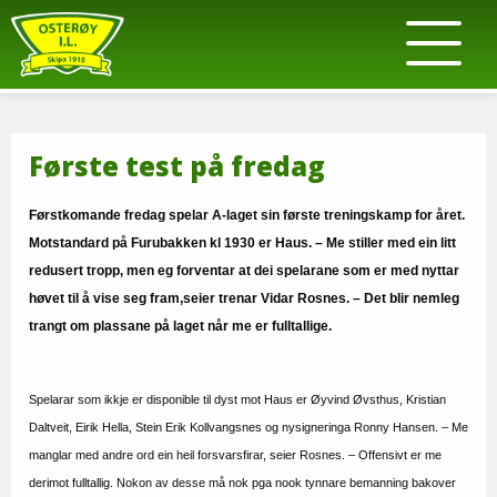
Første test på fredag
Førstkomande fredag spelar A-laget sin første treningskamp for året.
Motstandard på Furubakken kl 1930 er Haus. – Me stiller med ein litt
redusert tropp, men eg forventar at dei spelarane som er med nyttar
høvet til å vise seg fram,seier trenar Vidar Rosnes. – Det blir nemleg
trangt om plassane på laget når me er fulltallige.
Spelarar som ikkje er disponible til dyst mot Haus er Øyvind Øvsthus, Kristian
Daltveit, Eirik Hella, Stein Erik Kollvangsnes og nysigneringa Ronny Hansen. – Me
manglar med andre ord ein heil forsvarsfirar, seier Rosnes. – Offensivt er me
derimot fulltallig. Nokon av desse må nok pga nook tynnare bemanning bakover