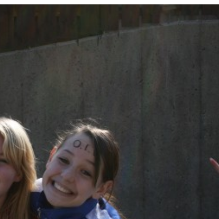
Senior
Medie
OIL Fo