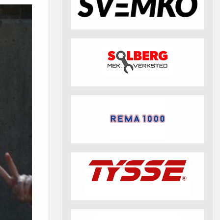
fotball 2026
Aktuell info m.m.
Retningslinjer på trening
saker
Resultat og statistikk
Fotosamtykke
tball Klubbshop
Linkar
Nyheitsarkiv