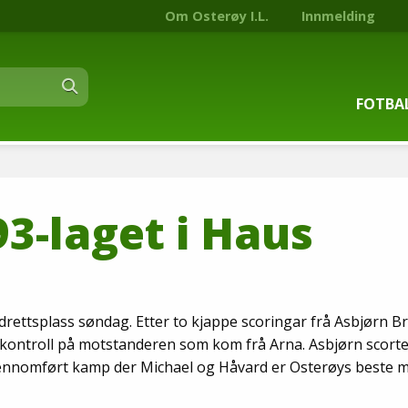
Om Osterøy I.L.
Innmelding
FOTBA
Om fot
93-laget i Haus
Trenin
Kontak
Stjern
drettsplass søndag. Etter to kjappe scoringar frå Asbjørn B
 kontroll på motstanderen som kom frå Arna. Asbjørn scort
Nyhets
gjennomført kamp der Michael og Håvard er Osterøys beste m