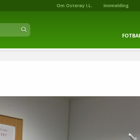
Om Osterøy I.L.
Innmelding
FOTBA
Om fot
Trenin
Kontak
Stjern
Nyhets