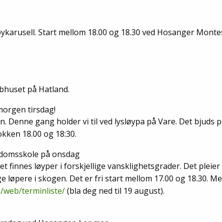
røykarusell. Start mellom 18.00 og 18.30 ved Hosanger Monte
bbhuset på Hatland.
morgen tirsdag!
n. Denne gang holder vi til ved lysløypa på Vare. Det bjuds 
lokken 18.00 og 18:30.
gdomsskole på onsdag
finnes løyper i forskjellige vansklighetsgrader. Det pleier 
e løpere i skogen.
Det er fri start mellom 17.00 og 18.30. Me
/web/terminliste/
(bla deg ned til 19 august).