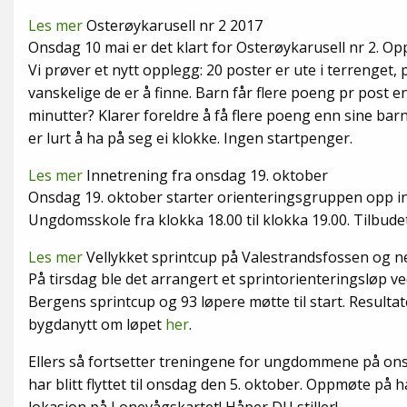
Les mer
Osterøykarusell nr 2 2017
Onsdag 10 mai er det klart for Osterøykarusell nr 2. O
Vi prøver et nytt opplegg: 20 poster er ute i terrenget
vanskelige de er å finne. Barn får flere poeng pr post en
minutter? Klarer foreldre å få flere poeng enn sine bar
er lurt å ha på seg ei klokke. Ingen startpenger.
Les mer
Innetrening fra onsdag 19. oktober
Onsdag 19. oktober starter orienteringsgruppen opp i
Ungdomsskole fra klokka 18.00 til klokka 19.00. Tilbude
Les mer
Vellykket sprintcup på Valestrandsfossen og n
På tirsdag ble det arrangert et sprintorienteringsløp v
Bergens sprintcup og 93 løpere møtte til start. Result
bygdanytt om løpet
her
.
Ellers så fortsetter treningene for ungdommene på onsda
har blitt flyttet til onsdag den 5. oktober. Oppmøte på h