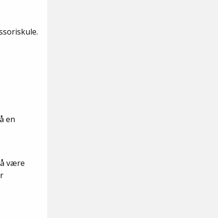
ssoriskule.
på en
å v
ære
r