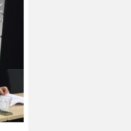
fotball 2026
Aktuell info m.m.
Retningslinjer på trening
saker
Resultat og statistikk
Fotosamtykke
tball Klubbshop
Linkar
Nyheitsarkiv