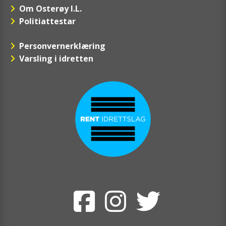
Om Osterøy I.L.
Politiattestar
Personvernerklæring
Varsling i idretten