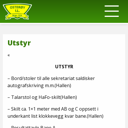
Utstyr
«
UTSTYR
– Bord/stoler til alle sekretariat saldisker
autografskriving m.m.(Hallen)
– Talarstol og HaFo-skilt(Hallen)
– Skilt ca. 1×1 meter med AB og C oppsett i
underkant list klokkevegg kvar bane.(Hallen)
– Resultattavle Bane A