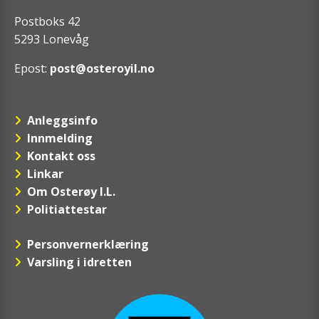
Postboks 42
5293 Lonevåg
Epost:
post@osteroyil.no
Anleggsinfo
Innmelding
Kontakt oss
Linkar
Om Osterøy I.L.
Politiattestar
Personvernerklæring
Varsling i idretten