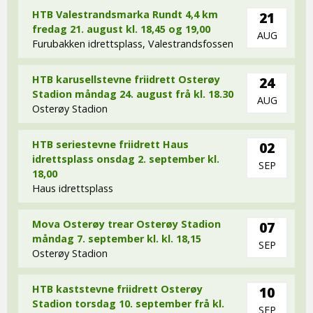
HTB Valestrandsmarka Rundt 4,4 km
21
fredag 21. august kl. 18,45 og 19,00
AUG
Furubakken idrettsplass, Valestrandsfossen
HTB karusellstevne friidrett Osterøy
24
Stadion måndag 24. august frå kl. 18.30
AUG
Osterøy Stadion
HTB seriestevne friidrett Haus
02
idrettsplass onsdag 2. september kl.
SEP
18,00
Haus idrettsplass
Mova Osterøy trear Osterøy Stadion
07
måndag 7. september kl. kl. 18,15
SEP
Osterøy Stadion
HTB kaststevne friidrett Osterøy
10
Stadion torsdag 10. september frå kl.
SEP