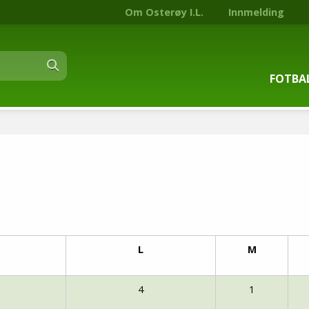
Om Osterøy I.L.
Innmelding
FOTBA
Om fot
Trenin
Kontak
Stjern
L
M
Nyhets
4
1