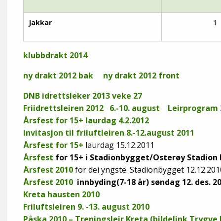
Jakkar
1
klubbdrakt 2014
ny drakt 2012 bak
ny drakt 2012 front
DNB idrettsleker 2013 veke 27
Friidrettsleiren 2012 6.-10. august
Leirprogram 
Årsfest for 15+ laurdag 4.2.2012
Invitasjon til friluftleiren 8.-12.august 2011
Årsfest for 15+
laurdag 15.12.2011
Årsfest
for 15+ i Stadionbygget/Osterøy Stadion la
Årsfest 2010
for dei yngste. Stadionbygget 12.12.201
Årsfest 2010
innbyding(7-18 år) søndag 12. des. 2
Kreta hausten 2010
Friluftsleiren 9. -13. august 2010
Påska 2010 – Treningsleir Kreta (bildelink Trygve