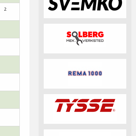
fotball 2026
Aktuell info m.m.
Retningslinjer på trening
2
saker
Resultat og statistikk
Fotosamtykke
tball Klubbshop
Linkar
Nyheitsarkiv