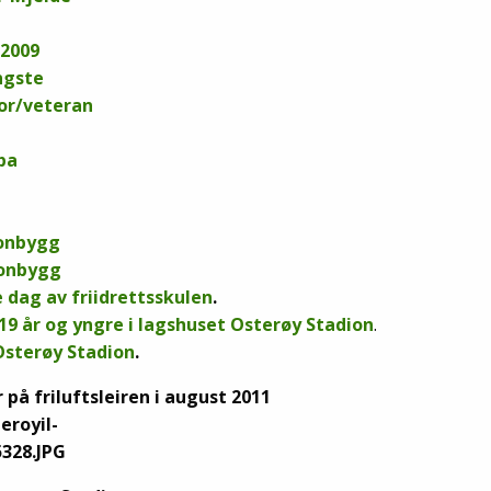
 2009
ngste
ior/veteran
pa
ionbygg
ionbygg
 dag av friidrettsskulen
.
19 år og yngre i lagshuset Osterøy Stadion
.
 Osterøy Stadion
.
r på friluftsleiren i august 2011