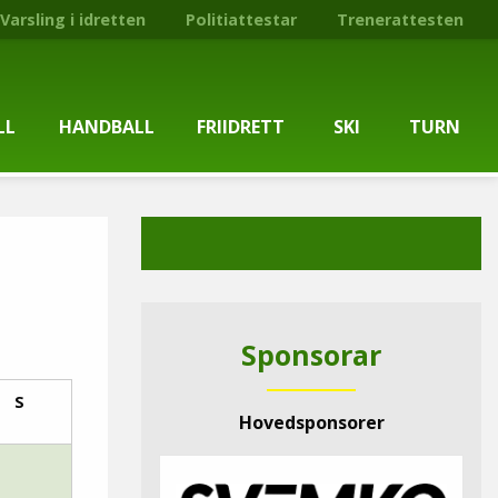
Varsling i idretten
Politiattestar
Trenerattesten
LL
HANDBALL
FRIIDRETT
SKI
TURN
ballgruppa
Om gruppa
Om gruppa
Om turngruppa
Om gruppa
gstider
Kontaktpersonar
Kontaktpersonar
Kontaktpersonar
Kontaktpersonar
tpersonar
Treningstilbod
Treningstilbod
Treningstilbod
Treningstilbod
Sponsorar
elaget
Nyheitsarkiv
Nyheitsarkiv
Treningstid
Nyheitsarkiv
S
Hovedsponsorer
arkiv
Mediesaker
Mosjonsløp
Medlemsinformasjon
Lysløypas vener