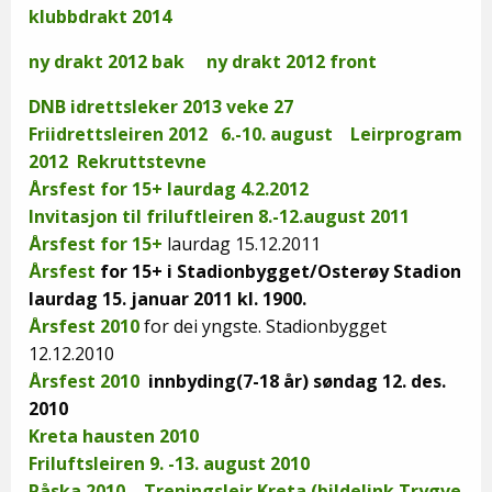
klubbdrakt 2014
ny drakt 2012 bak
ny drakt 2012 front
DNB idrettsleker 2013 veke 27
Friidrettsleiren 2012 6.-10. august
Leirprogram
2012
Rekruttstevne
Årsfest for 15+ laurdag 4.2.2012
Invitasjon til friluftleiren 8.-12.august 2011
Årsfest for 15+
laurdag 15.12.2011
Årsfest
for 15+ i Stadionbygget/Osterøy Stadion
laurdag 15. januar 2011 kl. 1900.
Årsfest 2010
for dei yngste. Stadionbygget
12.12.2010
Årsfest 2010
innbyding(7-18 år) søndag 12. des.
2010
Kreta hausten 2010
Friluftsleiren 9. -13. august 2010
Påska 2010 – Treningsleir Kreta (bildelink Trygve