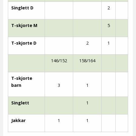
Singlett D
2
T-skjorte M
5
T-skjorte D
2
1
146/152
158/164
T-skjorte
barn
3
1
Singlett
1
Jakkar
1
1