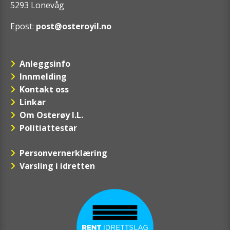
5293 Lonevåg
Epost:
post@osteroyil.no
Anleggsinfo
Innmelding
Kontakt oss
Linkar
Om Osterøy I.L.
Politiattestar
Personvernerklæring
Varsling i idretten