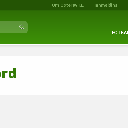
Om Osterøy I.L.
Innmelding
FOTBA
Om fot
ord
Trenin
Kontak
Stjern
Nyhets