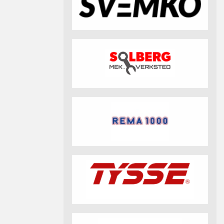
fotball 2026
Aktuell info m.m.
Retningslinjer på trening
saker
Resultat og statistikk
Fotosamtykke
tball Klubbshop
Linkar
Nyheitsarkiv