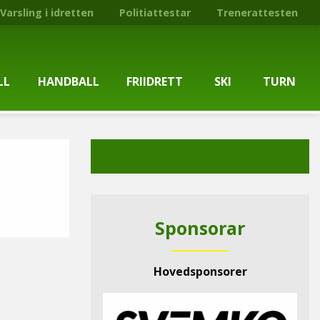
Varsling i idretten
Politiattestar
Trenerattesten
LL
HANDBALL
FRIIDRETT
SKI
TURN
ballgruppa
Om gruppa
Om gruppa
Om turngruppa
Om gruppa
gstider
Kontaktpersonar
Kontaktpersonar
Kontaktpersonar
Kontaktpersonar
tpersonar
Treningstilbod
Treningstilbod
Treningstilbod
Treningstilbod
Sponsorar
elaget
Nyheitsarkiv
Nyheitsarkiv
Treningstid
Nyheitsarkiv
Hovedsponsorer
arkiv
Mediesaker
Mosjonsløp
Medlemsinformasjon
Lysløypas vener