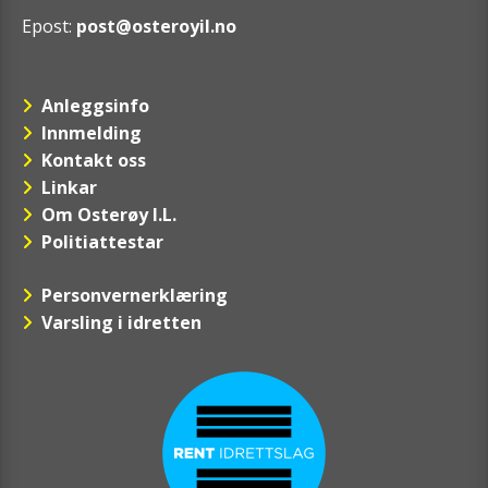
Epost:
post@osteroyil.no
Anleggsinfo
Innmelding
Kontakt oss
Linkar
Om Osterøy I.L.
Politiattestar
Personvernerklæring
Varsling i idretten