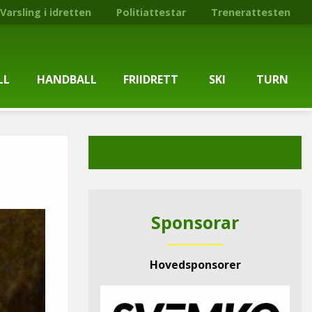
Varsling i idretten
Politiattestar
Trenerattesten
LL
HANDBALL
FRIIDRETT
SKI
TURN
ballgruppa
Om gruppa
Om gruppa
Om turngruppa
Om gruppa
gstider
Kontaktpersonar
Kontaktpersonar
Kontaktpersonar
Kontaktpersonar
tpersonar
Treningstilbod
Treningstilbod
Treningstilbod
Treningstilbod
Sponsorar
elaget
Nyheitsarkiv
Nyheitsarkiv
Treningstid
Nyheitsarkiv
Hovedsponsorer
arkiv
Mediesaker
Mosjonsløp
Medlemsinformasjon
Lysløypas vener