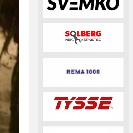
fotball 2026
Aktuell info m.m.
Retningslinjer på trening
saker
Resultat og statistikk
Fotosamtykke
tball Klubbshop
Linkar
Nyheitsarkiv