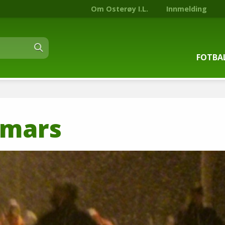
Om Osterøy I.L.
Innmelding
FOTBA
Om fot
 mars
Trenin
Kontak
Stjern
Nyhets