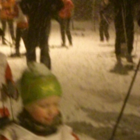
Senior
Medie
OIL Fo