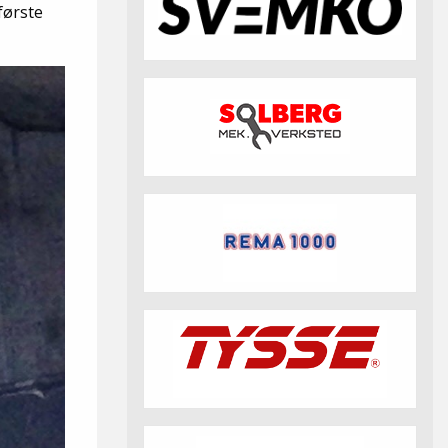
fotball 2026
Aktuell info m.m.
Retningslinjer på trening
første
saker
Resultat og statistikk
Fotosamtykke
tball Klubbshop
Linkar
Nyheitsarkiv