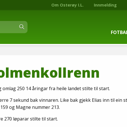
Om Osterøy I.L.
Innmelding
FOTBA
Om fot
lmenkollrenn
Trenin
Kontak
lag 250 14 åringar fra heile landet stilte til start.
Stjern
re 7 sekund bak vinnaren. Like bak gjekk Elias inn til ein st
r 159 og Magne nummer 213.
Nyhets
270 løparar stilte til start.