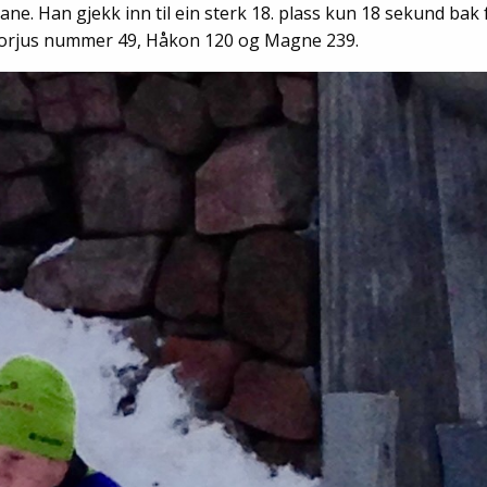
Senior
ne. Han gjekk inn til ein sterk 18. plass kun 18 sekund bak 
rt Torjus nummer 49, Håkon 120 og Magne 239.
Medie
OIL Fo