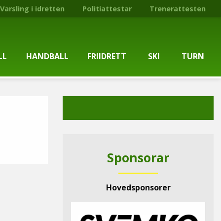
Varsling i idretten
Politiattestar
Trenerattesten
LL
HANDBALL
FRIIDRETT
SKI
TURN
ballgruppa
Om gruppa
Om gruppa
Om turngruppa
Om gruppa
gstider
Kontaktpersonar
Kontaktpersonar
Kontaktpersonar
Kontaktpersonar
tpersonar
Treningstilbod
Treningstilbod
Treningstilbod
Treningstilbod
Sponsorar
elaget
Nyheitsarkiv
Nyheitsarkiv
Treningstid
Nyheitsarkiv
Hovedsponsorer
arkiv
Mediesaker
Mosjonsløp
Medlemsinformasjon
Lysløypas vener