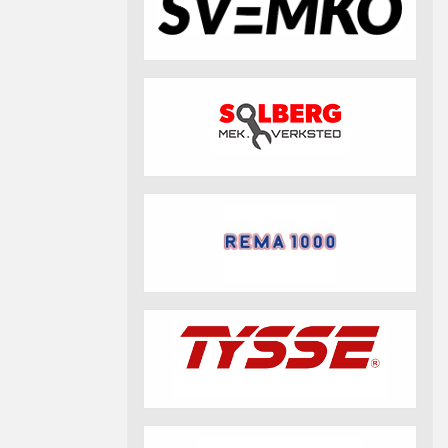
fotball 2026
Aktuell info m.m.
Retningslinjer på trening
saker
Resultat og statistikk
Fotosamtykke
tball Klubbshop
Linkar
Nyheitsarkiv