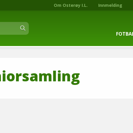
Om Osterøy I.L.
Innmelding
FOTBA
Om fot
niorsamling
Trenin
Kontak
Stjern
Nyhets