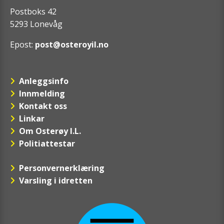
Postboks 42
5293 Lonevåg
Epost:
post@osteroyil.no
Anleggsinfo
Innmelding
Kontakt oss
Linkar
Om Osterøy I.L.
Politiattestar
Personvernerklæring
Varsling i idretten