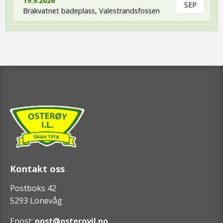
19.9.2026
SEP
Brakvatnet badeplass, Valestrandsfossen
Kontakt oss
Postboks 42
5293 Lonevåg
Epost:
post@osteroyil.no