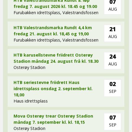
HTB Valestrandsmarka Rundt 8. løp
07
fredag 7. august 2026 kl. 18.45 og 19.00
AUG
Furubakken idrettsplass, Valestrandsfossen
HTB Valestrandsmarka Rundt 4,4 km
21
fredag 21. august kl. 18,45 og 19,00
AUG
Furubakken idrettsplass, Valestrandsfossen
HTB karusellstevne friidrett Osterøy
24
Stadion måndag 24. august frå kl. 18.30
AUG
Osterøy Stadion
HTB seriestevne friidrett Haus
02
idrettsplass onsdag 2. september kl.
SEP
18,00
Haus idrettsplass
Mova Osterøy trear Osterøy Stadion
07
måndag 7. september kl. kl. 18,15
SEP
Osterøy Stadion