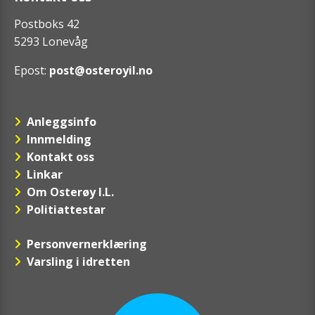
Postboks 42
5293 Lonevåg
Epost:
post@osteroyil.no
Anleggsinfo
Innmelding
Kontakt oss
Linkar
Om Osterøy I.L.
Politiattestar
Personvernerklæring
Varsling i idretten