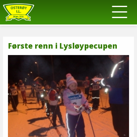
Første renn i Lysløypecupen