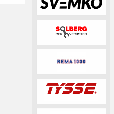
fotball 2026
Aktuell info m.m.
Retningslinjer på trening
saker
Resultat og statistikk
Fotosamtykke
tball Klubbshop
Linkar
Nyheitsarkiv