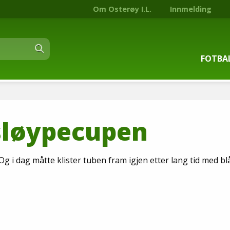
Om Osterøy I.L.
Innmelding
FOTBA
Om fot
ysløypecupen
Trenin
Kontak
 Og i dag måtte klister tuben fram igjen etter lang tid med bl
Stjern
Nyhets