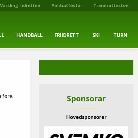
Varsling i idretten
Politiattestar
Trenerattesten
LL
HANDBALL
FRIIDRETT
SKI
TURN
ballgruppa
Om gruppa
Om gruppa
Om turngruppa
Om gruppa
gstider
Kontaktpersonar
Kontaktpersonar
Kontaktpersonar
Kontaktpersonar
tpersonar
Treningstilbod
Treningstilbod
Treningstilbod
Treningstilbod
å føre.
Sponsorar
elaget
Nyheitsarkiv
Nyheitsarkiv
Treningstid
Nyheitsarkiv
Hovedsponsorer
arkiv
Mediesaker
Mosjonsløp
Medlemsinformasjon
Lysløypas vener