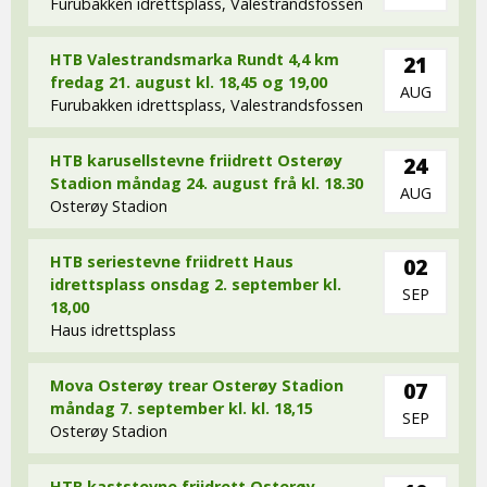
Furubakken idrettsplass, Valestrandsfossen
HTB Valestrandsmarka Rundt 4,4 km
21
fredag 21. august kl. 18,45 og 19,00
AUG
Furubakken idrettsplass, Valestrandsfossen
HTB karusellstevne friidrett Osterøy
24
Stadion måndag 24. august frå kl. 18.30
AUG
Osterøy Stadion
HTB seriestevne friidrett Haus
02
idrettsplass onsdag 2. september kl.
SEP
18,00
Haus idrettsplass
Mova Osterøy trear Osterøy Stadion
07
måndag 7. september kl. kl. 18,15
SEP
Osterøy Stadion
HTB kaststevne friidrett Osterøy