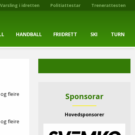
Varsling i idretten
Politiattestar
Trenerattesten
LL
HANDBALL
FRIIDRETT
SKI
TURN
ballgruppa
Om gruppa
Om gruppa
Om turngruppa
Om gruppa
gstider
Kontaktpersonar
Kontaktpersonar
Kontaktpersonar
Kontaktpersonar
tpersonar
Treningstilbod
Treningstilbod
Treningstilbod
Treningstilbod
og fleire
Sponsorar
elaget
Nyheitsarkiv
Nyheitsarkiv
Treningstid
Nyheitsarkiv
Hovedsponsorer
arkiv
Mediesaker
Mosjonsløp
Medlemsinformasjon
Lysløypas vener
og fleire