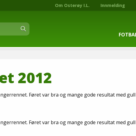
Om Osterøy I.L.
Innmelding
FOTBA
Om fot
t 2012
Trenin
Kontak
gerrennet. Føret var bra og mange gode resultat med gull 
Stjern
Nyhets
gerrennet. Føret var bra og mange gode resultat med gull 