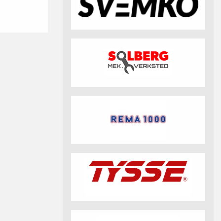
fotball 2026
Aktuell info m.m.
Retningslinjer på trening
saker
Resultat og statistikk
Fotosamtykke
tball Klubbshop
Linkar
Nyheitsarkiv