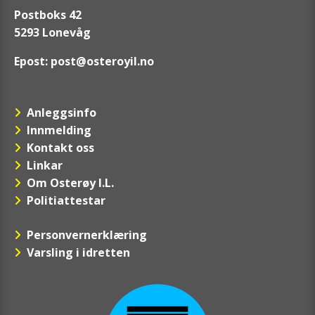
Postboks 42
5293 Lonevåg
Epost:
post@osteroyil.no
Anleggsinfo
Innmelding
Kontakt oss
Linkar
Om Osterøy I.L.
Politiattestar
Personvernerklæring
Varsling i idretten