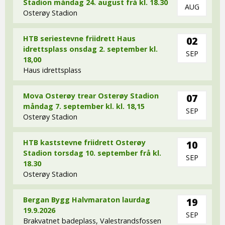
Stadion måndag 24. august frå kl. 18.30
AUG
Osterøy Stadion
HTB seriestevne friidrett Haus
02
idrettsplass onsdag 2. september kl.
SEP
18,00
Haus idrettsplass
Mova Osterøy trear Osterøy Stadion
07
måndag 7. september kl. kl. 18,15
SEP
Osterøy Stadion
HTB kaststevne friidrett Osterøy
10
Stadion torsdag 10. september frå kl.
SEP
18.30
Osterøy Stadion
Bergan Bygg Halvmaraton laurdag
19
19.9.2026
SEP
Brakvatnet badeplass, Valestrandsfossen